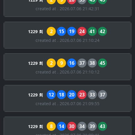
created at . 2026.07.06 21:42:31
2
15
19
24
41
42
1229 회
created at . 2026.07.06 21:10:24
2
9
16
37
38
45
1229 회
created at . 2026.07.06 21:10:12
12
18
20
23
33
37
1229 회
created at . 2026.07.06 21:09:55
8
14
30
34
39
43
1229 회