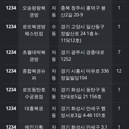
1234
오송팡팡복
자
충북 청주시 흥덕구 봉
1
권방
동
산2길 20-9
1234
로또복권방
수
경기 고양시 일산동구
1
웨스턴점
동
정발산로 24 1층 k-
115(12호)
1234
초월대박복
자
경기 광주시 경충대로
7
권방
동
1252
1234
종합복권슈
자
경기 시흥시 마유로 336
12
퍼
동
정일빌딩104
1234
로또동탄호
자
경기 화성시 동탄구 동
1
수공원점
동
탄대로5길 21 156호
1234
대흥복권
자
경기 화성시 만세구 행
1
동
정서로3길 4-46 101호
1234
예인기획
자
경기 화성시 만세구 3.1
1