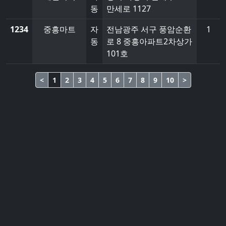
동
만세로 1127
1234
중흥마트
자
전남광주 서구 풍암순환
1
동
로 8 중흥아파트2차상가
101호
<
1
2
3
4
5
6
7
8
9
10
>