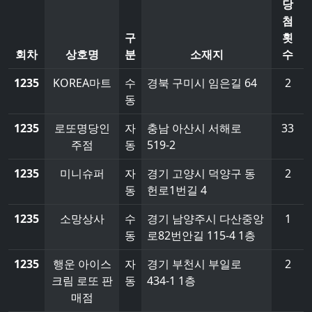
당
첨
구
횟
회차
상호명
분
소재지
수
1235
KOREA마트
수
경북 구미시 임은길 64
2
동
1235
로또명당인
자
충남 아산시 서해로
33
주점
동
519-2
1235
미니슈퍼
자
경기 고양시 덕양구 동
2
동
헌로1번길 4
1235
소망상사
수
경기 남양주시 다산중앙
1
동
로82번안길 115-4 1층
1235
행운 아이스
자
경기 부천시 부일로
2
크림 로또 판
동
434-1 1층
매점