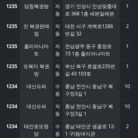
1235
당첨복권방
자
경기 안성시 안성맞춤대
1
동
로 368 1층 세븐일레븐
1235
진 복권판매
자
대전 서구 계백로1286
2
점
동
번길 32
1235
줄리아나마
자
전남광주 동구 충장로
1
트
동
73 1층 줄리아나마트
1235
또복이 복권
자
부산 북구 효열로235번
1
방
동
길 43 103호
1234
대산슈퍼
수
충남 천안시 동남구 복
10
동
구정3길 1
1234
대산슈퍼
자
충남 천안시 동남구 복
10
동
구정3길 1
1234
태안로또명
수
충남 태안군 샘골로 12-
2
당
동
1 구)등대식관