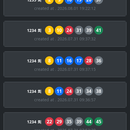
created at . 2026.08.01 19:22:12
3
10
24
31
39
41
1234 회
created at . 2026.07.31 09:37:32
8
11
16
17
28
36
1234 회
created at . 2026.07.31 09:37:15
8
11
24
31
34
38
1234 회
created at . 2026.07.31 09:36:57
22
29
35
39
44
45
1234 회