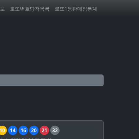
보
로또번호당첨목록
로또1등판매점통계
10
14
16
20
21
32