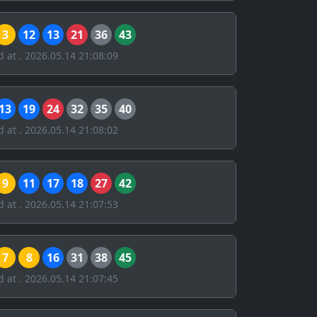
3
12
13
21
36
43
d at . 2026.05.14 21:08:09
13
19
24
32
35
40
d at . 2026.05.14 21:08:02
9
11
17
18
27
42
d at . 2026.05.14 21:07:53
7
8
16
31
38
45
d at . 2026.05.14 21:07:45