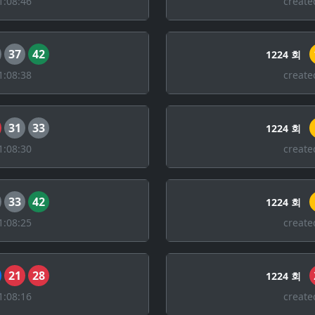
1:08:46
create
37
42
1224 회
1:08:38
create
31
33
1224 회
1:08:30
create
33
42
1224 회
1:08:25
create
21
28
1224 회
1:08:16
create