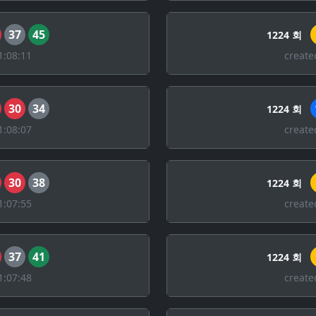
37
45
1224 회
1:08:11
create
30
34
1224 회
1:08:07
create
30
38
1224 회
1:07:55
create
37
41
1224 회
1:07:48
create