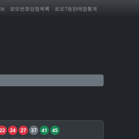
보
로또번호당첨목록
로또1등판매점통계
22
24
27
37
41
45