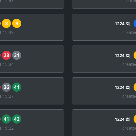
1:15:43
create
8
9
1224 회
1:15:39
create
28
31
1224 회
1:15:34
create
36
41
1224 회
1:15:27
create
41
42
1224 회
1:15:22
create