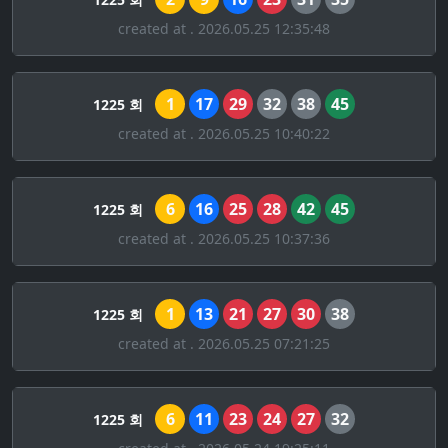
created at . 2026.05.25 12:35:48
1
17
29
32
38
45
1225 회
created at . 2026.05.25 10:40:22
6
16
25
28
42
45
1225 회
created at . 2026.05.25 10:37:36
1
13
21
27
30
38
1225 회
created at . 2026.05.25 07:21:25
6
11
23
24
27
32
1225 회