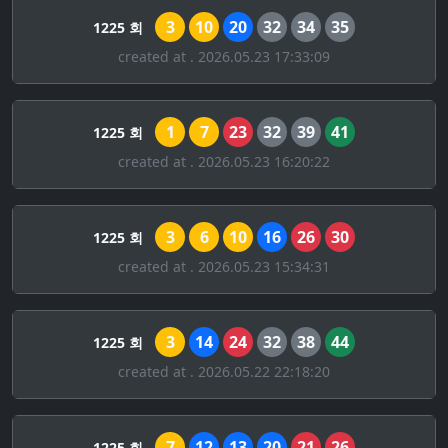
3
10
20
32
34
35
1225 회
created at . 2026.05.23 17:33:09
1
7
23
32
39
41
1225 회
created at . 2026.05.23 16:20:22
3
6
10
16
26
30
1225 회
created at . 2026.05.23 15:34:31
3
14
24
32
38
44
1225 회
created at . 2026.05.22 22:18:20
7
12
13
20
21
26
1225 회