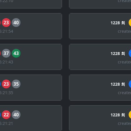
5:22:10
create
23
40
1228 회
5:21:54
create
37
43
1228 회
5:21:43
create
23
35
1228 회
5:21:35
create
22
40
1228 회
5:21:21
create