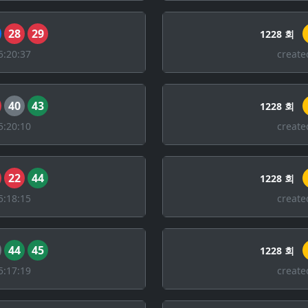
28
29
1228 회
5:20:37
create
40
43
1228 회
5:20:10
create
22
44
1228 회
5:18:15
create
44
45
1228 회
5:17:19
create