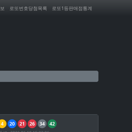
보
로또번호당첨목록
로또1등판매점통계
4
20
21
26
34
42