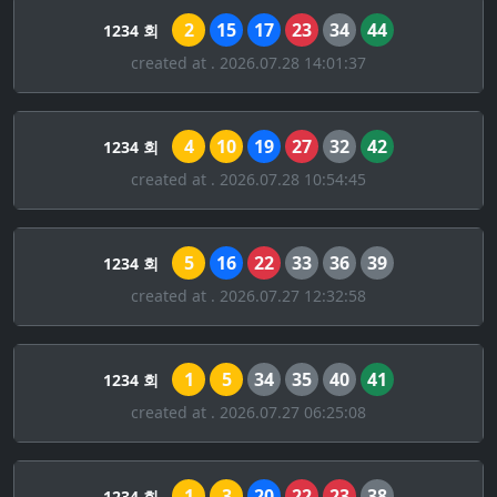
2
15
17
23
34
44
1234 회
created at . 2026.07.28 14:01:37
4
10
19
27
32
42
1234 회
created at . 2026.07.28 10:54:45
5
16
22
33
36
39
1234 회
created at . 2026.07.27 12:32:58
1
5
34
35
40
41
1234 회
created at . 2026.07.27 06:25:08
1
3
20
22
23
38
1234 회