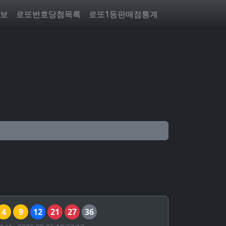
보
로또번호당첨목록
로또1등판매점통계
4
9
12
21
27
36