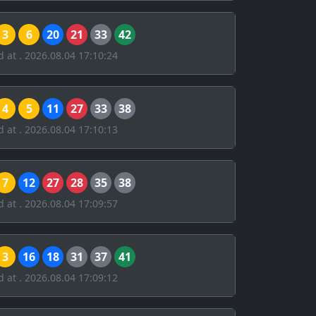
3
6
20
21
33
42
d at . 2026.08.04 17:10:24
4
5
11
27
33
38
d at . 2026.08.04 17:10:13
7
12
27
28
35
38
d at . 2026.08.04 17:09:57
3
16
18
31
37
41
d at . 2026.08.04 17:09:12