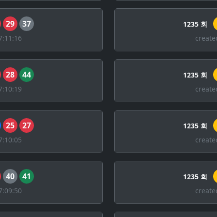
29
37
1235 회
7:11:16
create
28
44
1235 회
7:10:19
create
25
27
1235 회
7:10:05
create
40
41
1235 회
7:09:50
create