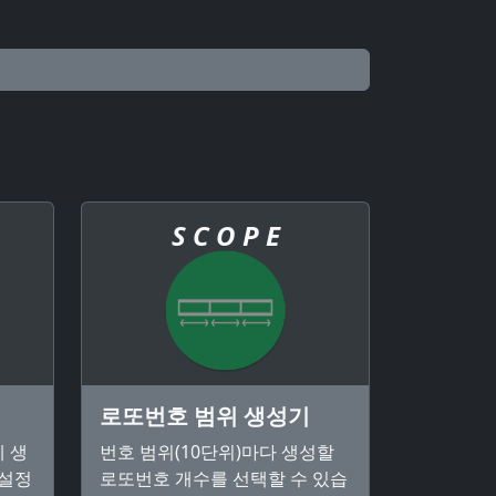
S C O P E
로또번호 범위 생성기
 생
번호 범위(10단위)마다 생성할
 설정
로또번호 개수를 선택할 수 있습