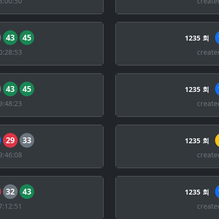
3:00:50
create
43
45
1235 회
0:28:53
create
43
45
1235 회
9:48:23
create
29
33
1235 회
9:46:08
create
32
43
1235 회
7:12:51
create