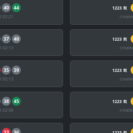
40
44
1223 회
1:02:21
create
37
40
1223 회
1:02:13
create
35
39
1223 회
1:02:13
create
38
45
1223 회
1:02:08
create
22
36
1223 회