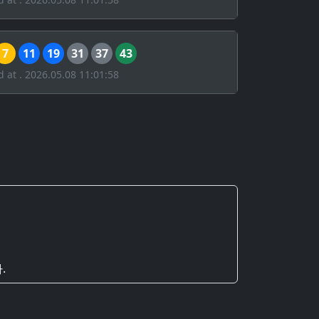
7
11
19
31
37
43
d at . 2026.05.08 11:01:58
.