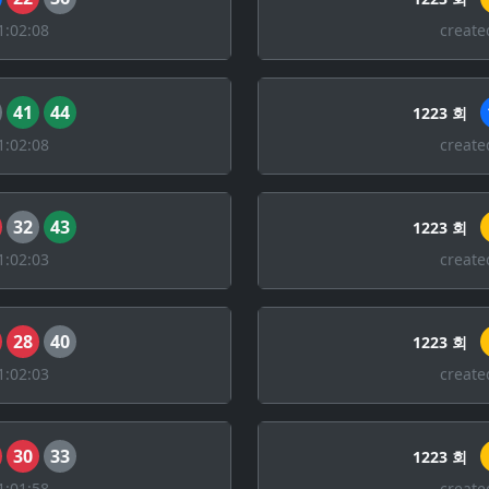
1:02:08
create
41
44
1223 회
1:02:08
create
32
43
1223 회
1:02:03
create
28
40
1223 회
1:02:03
create
30
33
1223 회
1:01:58
create