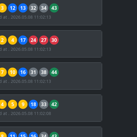
3
12
13
32
34
43
d at . 2026.05.08 11:02:13
2
4
17
24
27
30
d at . 2026.05.08 11:02:13
7
10
16
31
38
44
d at . 2026.05.08 11:02:13
4
5
9
18
33
42
d at . 2026.05.08 11:02:08
8
11
15
16
34
43