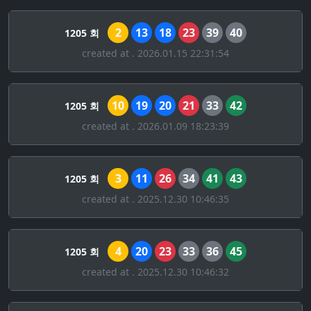
2
13
18
23
39
40
1205 회
created at . 2026.01.15 22:31:54
10
19
20
21
33
42
1205 회
created at . 2026.01.09 18:23:39
3
11
26
34
41
43
1205 회
created at . 2025.12.30 10:46:35
4
20
23
33
36
45
1205 회
created at . 2025.12.30 10:46:32