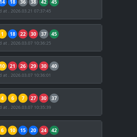
14
18
36
38
42
45
d at . 2026.03.21 07:37:45
1
18
22
30
37
45
d at . 2026.03.07 10:36:25
10
21
26
29
30
40
d at . 2026.03.07 10:36:01
4
6
7
27
30
37
d at . 2026.03.07 10:35:39
6
10
15
20
24
42