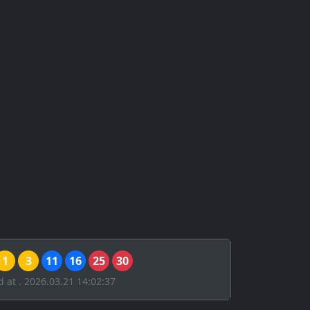
1
3
11
16
25
30
d at . 2026.03.21 14:02:37