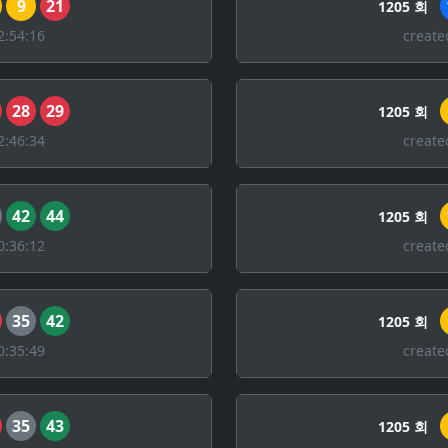
9
21
1205 회
2:54:16
create
28
29
1205 회
2:46:34
create
42
44
1205 회
0:36:12
create
35
42
1205 회
0:35:49
create
35
43
1205 회