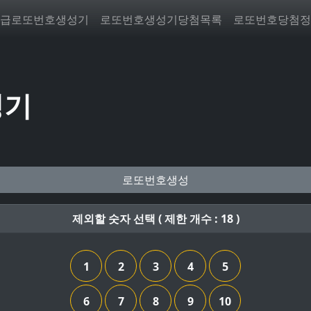
급로또번호생성기
로또번호생성기당첨목록
로또번호당첨정
성기
로또번호생성
제외할 숫자 선택 ( 제한 개수 : 18 )
1
2
3
4
5
6
7
8
9
10