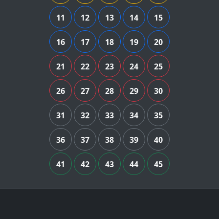
11
12
13
14
15
16
17
18
19
20
21
22
23
24
25
26
27
28
29
30
31
32
33
34
35
36
37
38
39
40
41
42
43
44
45