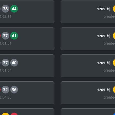
38
44
1205 회
4:02:11
create
37
41
1205 회
4:01:51
create
37
40
1205 회
4:01:04
create
32
36
1205 회
3:54:35
create