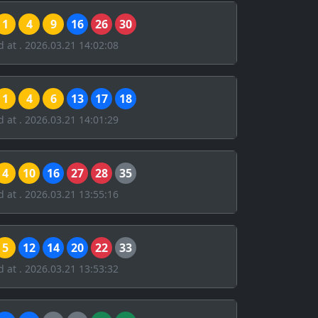
1
4
9
16
26
30
d at . 2026.03.21 14:02:08
1
4
6
13
17
18
d at . 2026.03.21 14:01:29
4
10
16
27
28
35
d at . 2026.03.21 13:55:16
5
12
14
20
22
33
d at . 2026.03.21 13:53:32