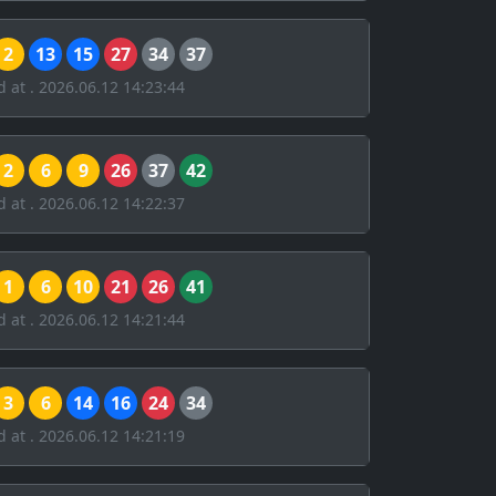
2
13
15
27
34
37
d at . 2026.06.12 14:23:44
2
6
9
26
37
42
d at . 2026.06.12 14:22:37
1
6
10
21
26
41
d at . 2026.06.12 14:21:44
3
6
14
16
24
34
d at . 2026.06.12 14:21:19