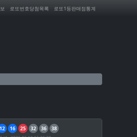
보
로또번호당첨목록
로또1등판매점통계
12
16
25
32
36
38