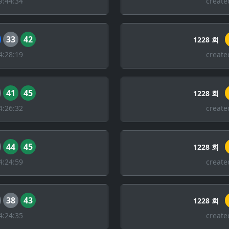
9:44:34
create
33
42
1228 회
4:28:19
create
41
45
1228 회
4:26:32
create
44
45
1228 회
4:24:59
create
38
43
1228 회
4:24:35
create