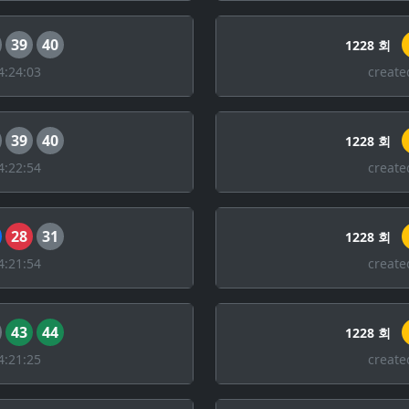
39
40
1228 회
4:24:03
create
39
40
1228 회
4:22:54
create
28
31
1228 회
4:21:54
create
43
44
1228 회
4:21:25
create