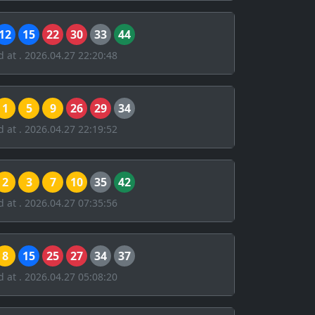
12
15
22
30
33
44
d at . 2026.04.27 22:20:48
1
5
9
26
29
34
d at . 2026.04.27 22:19:52
2
3
7
10
35
42
d at . 2026.04.27 07:35:56
8
15
25
27
34
37
d at . 2026.04.27 05:08:20