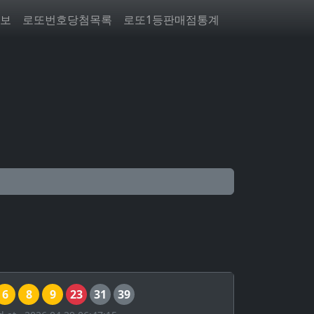
보
로또번호당첨목록
로또1등판매점통계
6
8
9
23
31
39