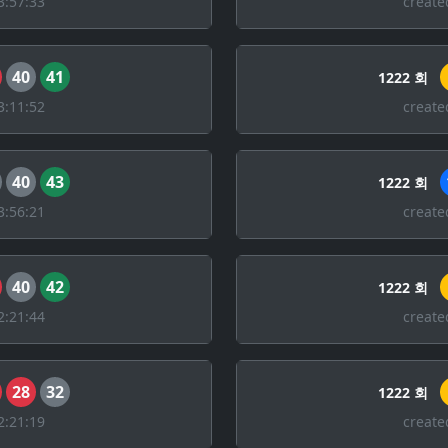
3:57:33
create
40
41
1222 회
3:11:52
create
40
43
1222 회
3:56:21
create
40
42
1222 회
2:21:44
create
28
32
1222 회
2:21:19
create