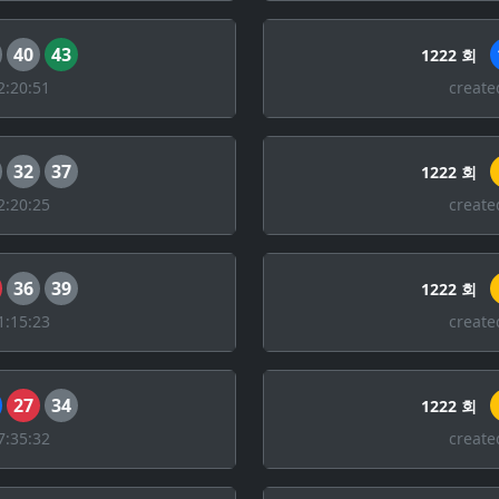
40
43
1222 회
2:20:51
create
32
37
1222 회
2:20:25
create
36
39
1222 회
1:15:23
create
27
34
1222 회
7:35:32
create