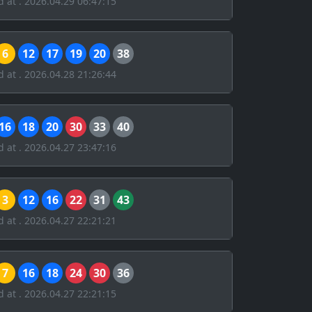
d at . 2026.04.29 06:47:15
6
12
17
19
20
38
d at . 2026.04.28 21:26:44
16
18
20
30
33
40
d at . 2026.04.27 23:47:16
3
12
16
22
31
43
d at . 2026.04.27 22:21:21
7
16
18
24
30
36
d at . 2026.04.27 22:21:15