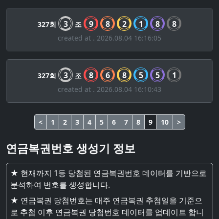
3
9
8
2
1
8
8
327회
조
created at . 2026.08.04 16:16:05
3
8
6
8
5
5
1
327회
조
created at . 2026.08.04 16:10:43
<
1
2
3
4
5
6
7
8
9
10
>
연금복권번호 생성기 정보
★ 현재까지 1등 당첨된 연금복권번호 데이터를 기반으로
분석하여 번호를 생성합니다.
★ 연금복권 당첨번호는 매주 연금복권 추첨일을 기준으
로 추첨 이후 연금복권 당첨번호 데이터를 업데이트 합니