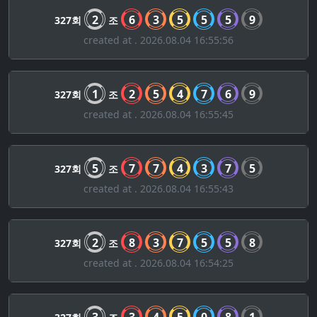
2
6
3
5
5
5
9
327회
조
created at . 2026.08.04 16:55:56
1
2
5
4
7
6
9
327회
조
created at . 2026.08.04 16:55:45
5
7
7
4
3
7
5
327회
조
created at . 2026.08.04 16:55:43
2
8
3
7
5
5
8
327회
조
created at . 2026.08.04 16:54:25