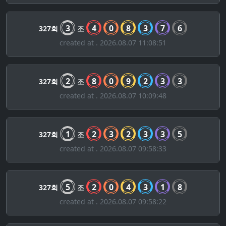
3
4
0
8
3
7
6
327회
조
created at . 2026.08.07 11:08:51
2
8
0
9
2
3
3
327회
조
created at . 2026.08.07 10:09:48
1
2
3
2
3
3
5
327회
조
created at . 2026.08.07 09:58:33
5
2
0
4
3
1
8
327회
조
created at . 2026.08.07 09:58:22