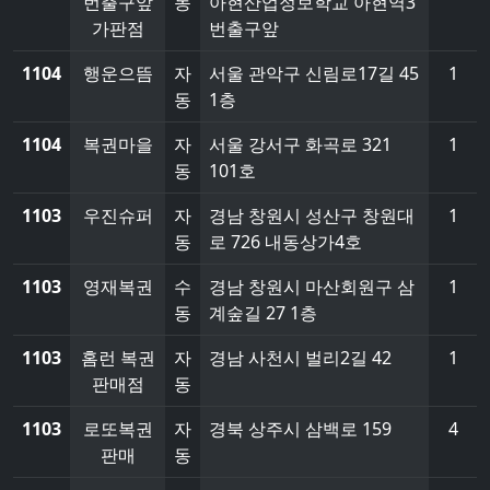
번출구앞
동
아현산업정보학교 아현역3
가판점
번출구앞
1104
행운으뜸
자
서울 관악구 신림로17길 45
1
동
1층
1104
복권마을
자
서울 강서구 화곡로 321
1
동
101호
1103
우진슈퍼
자
경남 창원시 성산구 창원대
1
동
로 726 내동상가4호
1103
영재복권
수
경남 창원시 마산회원구 삼
1
동
계숲길 27 1층
1103
홈런 복권
자
경남 사천시 벌리2길 42
1
판매점
동
1103
로또복권
자
경북 상주시 삼백로 159
4
판매
동