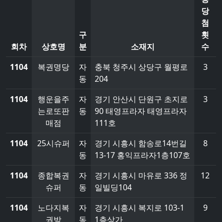
당
첨
구
횟
회차
상호명
분
소재지
수
1104
복권명당
자
충북 청주시 상당구 월평로
3
동
204
1104
행운을주
자
경기 안산시 단원구 초지로
3
는로또판
동
90 태영프라자 태영프라자
매점
111호
1104
25시슈퍼
자
경기 시흥시 함송로14번길
8
동
13-17 홍익프라자1층107호
1104
종합복권
자
경기 시흥시 마유로 336 정
12
슈퍼
동
일빌딩104
1104
노다지복
자
경기 시흥시 복지로 103-1
9
권방
동
1층상가