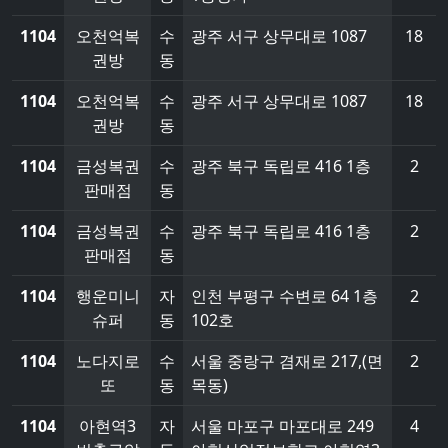
1104
오천억복
수
광주 서구 상무대로 1087
18
권방
동
1104
오천억복
수
광주 서구 상무대로 1087
18
권방
동
1104
금성복권
수
광주 북구 독립로 416 1층
2
판매점
동
1104
금성복권
수
광주 북구 독립로 416 1층
2
판매점
동
1104
행운미니
자
인천 부평구 수변로 64 1층
2
슈퍼
동
102호
1104
노다지로
수
서울 중랑구 겸재로 217,(면
2
또
동
목동)
1104
아현역3
자
서울 마포구 마포대로 249
4