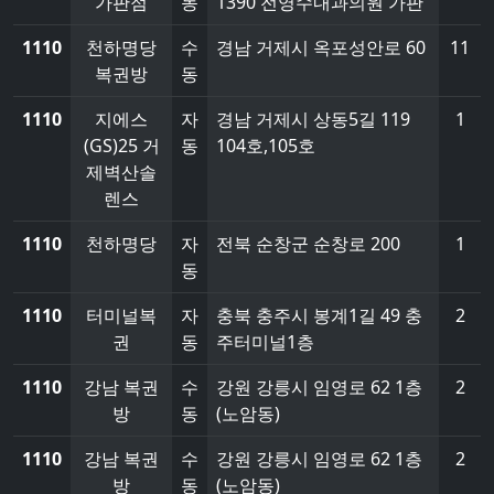
가판점
동
1390 전영수내과의원 가판
1110
천하명당
수
경남 거제시 옥포성안로 60
11
복권방
동
1110
지에스
자
경남 거제시 상동5길 119
1
(GS)25 거
동
104호,105호
제벽산솔
렌스
1110
천하명당
자
전북 순창군 순창로 200
1
동
1110
터미널복
자
충북 충주시 봉계1길 49 충
2
권
동
주터미널1층
1110
강남 복권
수
강원 강릉시 임영로 62 1층
2
방
동
(노암동)
1110
강남 복권
수
강원 강릉시 임영로 62 1층
2
방
동
(노암동)