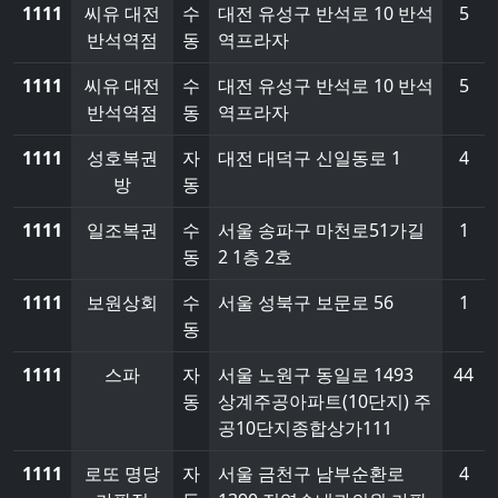
1111
씨유 대전
수
대전 유성구 반석로 10 반석
5
반석역점
동
역프라자
1111
씨유 대전
수
대전 유성구 반석로 10 반석
5
반석역점
동
역프라자
1111
성호복권
자
대전 대덕구 신일동로 1
4
방
동
1111
일조복권
수
서울 송파구 마천로51가길
1
동
2 1층 2호
1111
보원상회
수
서울 성북구 보문로 56
1
동
1111
스파
자
서울 노원구 동일로 1493
44
동
상계주공아파트(10단지) 주
공10단지종합상가111
1111
로또 명당
자
서울 금천구 남부순환로
4