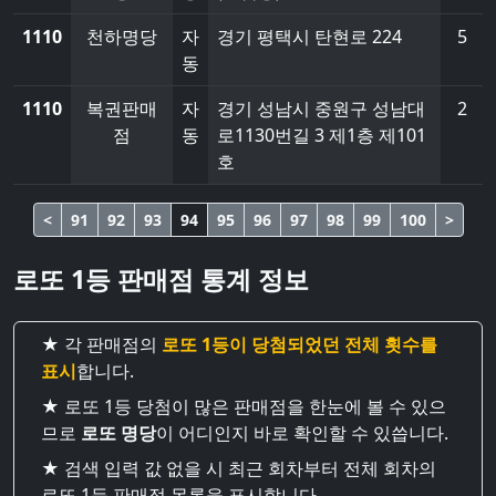
1110
천하명당
자
경기 평택시 탄현로 224
5
동
1110
복권판매
자
경기 성남시 중원구 성남대
2
점
동
로1130번길 3 제1층 제101
호
<
91
92
93
94
95
96
97
98
99
100
>
로또 1등 판매점 통계 정보
★ 각 판매점의
로또 1등이 당첨되었던 전체 횟수를
표시
합니다.
★ 로또 1등 당첨이 많은 판매점을 한눈에 볼 수 있으
므로
로또 명당
이 어디인지 바로 확인할 수 있씁니다.
★ 검색 입력 값 없을 시 최근 회차부터 전체 회차의
로또 1등 판매점 목록을 표시합니다.