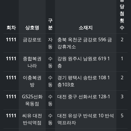
당
첨
구
횟
회차
상호명
분
소재지
수
1111
금강로또
자
충북 옥천군 금강로 596 금
2
동
강휴게소
1111
종합복권
수
강원 원주시 남원로 619 1
1
나라
동
층
1111
이충복권
수
경기 평택시 송탄로 108 1
2
방
동
층103호
1111
GS25선화
수
대전 중구 선화서로 128-1
3
목동점
동
1111
씨유 대전
수
대전 유성구 반석로 10 반석
5
반석역점
동
역프라자