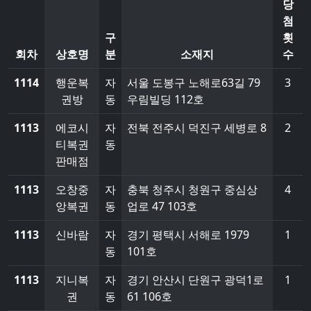
당
첨
구
횟
회차
상호명
분
소재지
수
1114
행운복
자
서울 도봉구 노해로63길 79
3
권방
동
우림빌딩 112호
1113
에코시
자
전북 전주시 덕진구 세병로 8
2
티복권
동
판매점
1113
오창중
자
충북 청주시 청원구 중심상
4
앙복권
동
업로 47 103호
1113
신바람
자
경기 평택시 서해로 1979
1
동
101호
1113
지니복
자
경기 안산시 단원구 광덕1로
1
권
동
61 106호