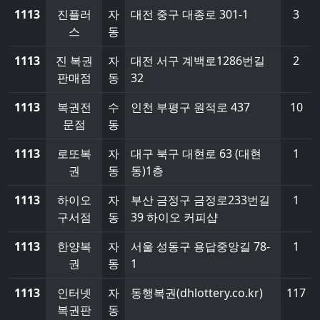
1113
진플러
자
대전 중구 대종로 301-1
3
스
동
1113
진 복권
자
대전 서구 계백로1286번길
2
판매점
동
32
1113
복권전
수
인천 부평구 원적로 437
10
문점
동
1113
로또복
자
대구 북구 대현로 63 (대현
1
권
동
동)1층
1113
하이오
자
부산 금정구 금정로233번길
1
구서점
동
39 하이오 커피샵
1113
한양복
자
서울 성동구 용답중앙길 78-
1
권
동
1
1113
인터넷
자
동행복권(dhlottery.co.kr)
117
복권판
동