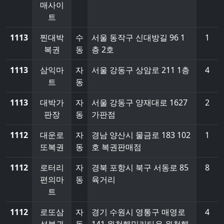
매사이
트
1113
찐대박
수
서울 동작구 신대방길 96 1
1
복권
동
층 2호
1113
삼익마
자
서울 강동구 상암로 211 1층
4
트
동
1113
대박가
자
서울 강동구 양재대로 1627
2
판장
동
가판점
1112
대운로
자
경남 양산시 물금로 183 102
1
또복권
동
호 복권판매점
1112
로터리
자
경북 포항시 북구 서동로 85
8
편의마
동
육거리
트
1112
로또삼
자
경기 수원시 영통구 매영로
4