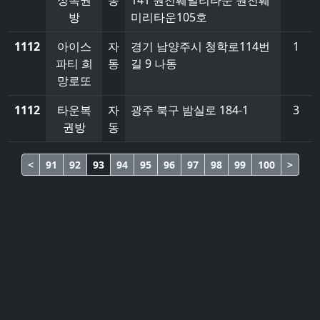
성복권
동
141 원천훼밀리타운 원천훼
방
미리타운105호
1112
아이스
자
경기 남양주시 청학로114번
1
파티 희
동
길 9 나동
망로또
1112
타운복
자
광주 북구 밤실로 184-1
3
권방
동
<
91
92
93
94
95
96
97
98
99
100
>