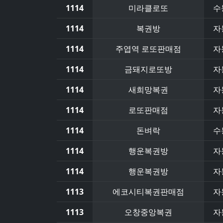
1114
미라클로또
수
1114
복권방
자
1114
주엽역 로또판매점
자
1114
금돼지로또방
자
1114
새희망복권
자
1114
로또판매점
자
1114
돈벼락
수
1114
행운복권방
자
1114
행운복권방
자
1113
에코시티복권판매점
자
1113
오창중앙복권
자