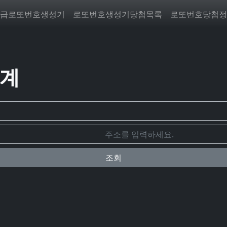
급로또번호생성기
로또번호생성기당첨목록
로또번호당첨정
통계
조회