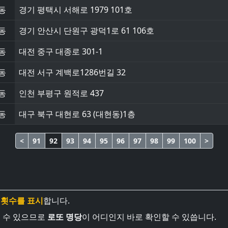
동
경기 평택시 서해로 1979 101호
동
경기 안산시 단원구 광덕1로 61 106호
동
대전 중구 대종로 301-1
동
대전 서구 계백로1286번길 32
동
인천 부평구 원적로 437
동
대구 북구 대현로 63 (대현동)1층
<
91
92
93
94
95
96
97
98
99
100
>
 횟수를 표시
합니다.
볼 수 있으므로
로또 명당
이 어디인지 바로 확인할 수 있씁니다.