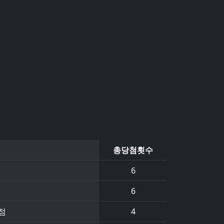
총당첨횟수
6
6
점
4