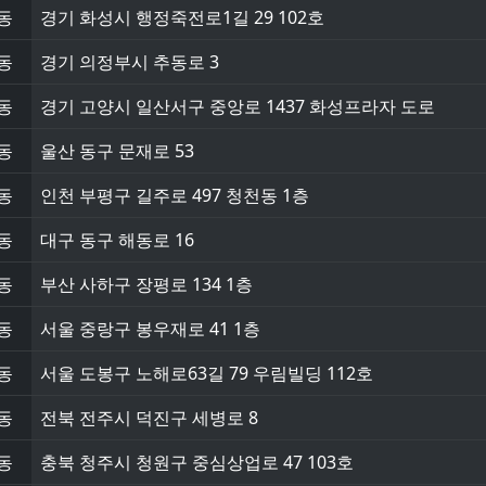
동
경기 화성시 행정죽전로1길 29 102호
동
경기 의정부시 추동로 3
동
경기 고양시 일산서구 중앙로 1437 화성프라자 도로
동
울산 동구 문재로 53
동
인천 부평구 길주로 497 청천동 1층
동
대구 동구 해동로 16
동
부산 사하구 장평로 134 1층
동
서울 중랑구 봉우재로 41 1층
동
서울 도봉구 노해로63길 79 우림빌딩 112호
동
전북 전주시 덕진구 세병로 8
동
충북 청주시 청원구 중심상업로 47 103호