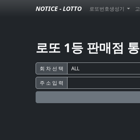
NOTICE - LOTTO
로또번호생성기
고
로또 1등 판매점 
회 차 선 택
주 소 입 력