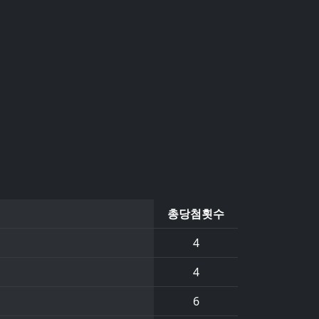
총당첨횟수
4
4
6