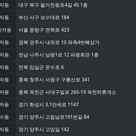
자동
대구 북구 팔거천동로4길 45 1층
자동
부산 서구 보수대로 184
반자동
서울 중랑구 면목로 423
자동
경북 경주시 내외로 10 좌측4번째상가
자동
전남 나주시 남평1로 12 파평회관 1층
자동
전북 임실군 운수로 6
자동
충북 청주시 서원구 구룡산로 341
자동
충북 옥천군 서대구일로 265-19 옥천하휴게소
자동
경기 화성시 3.1만세로 1147
수동
경기 양주시 고읍남로191번길 84
자동
경기 양주시 고암길 142