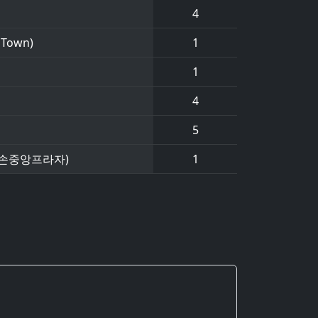
4
Town)
1
1
4
5
라두손중앙프라자)
1