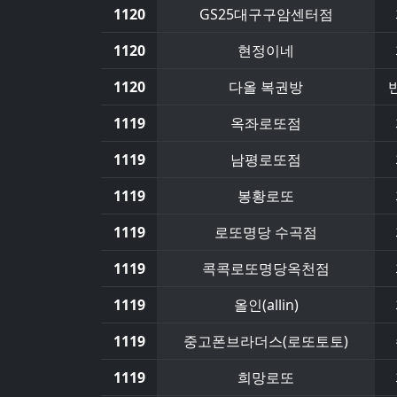
1120
GS25대구구암센터점
1120
현정이네
1120
다올 복권방
1119
옥좌로또점
1119
남평로또점
1119
봉황로또
1119
로또명당 수곡점
1119
콕콕로또명당옥천점
1119
올인(allin)
1119
중고폰브라더스(로또토토)
1119
희망로또