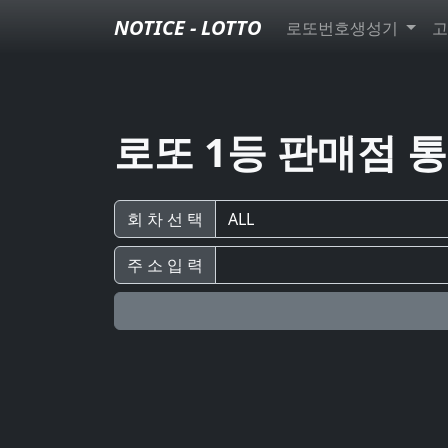
NOTICE - LOTTO
로또번호생성기
고
로또 1등 판매점 
회 차 선 택
주 소 입 력