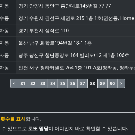
자동
경기 안양시 동안구 흥안대로145번길 77 77
수동
경기 수원시 권선구 세권로 215 1층 1호(권선동, Home 
자동
경기 부천시 삼작로 110
자동
울산 남구 화합로194번길 18-1 1층
자동
광주 광산구 첨단중앙로 164 빌리오네2 제1층 106호
자동
인천 서구 청라커낼로 264 1층 101-A호(청라동, 청
<
81
82
83
84
85
86
87
88
89
90
>
 횟수를 표시
합니다.
볼 수 있으므로
로또 명당
이 어디인지 바로 확인할 수 있씁니다.