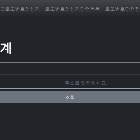
급로또번호생성기
로또번호생성기당첨목록
로또번호당첨정
통계
조회