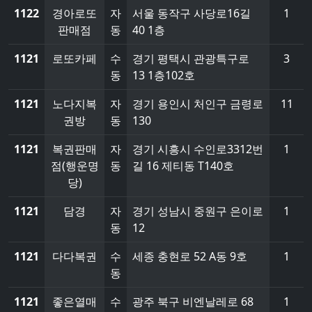
1122
경아로또
자
서울 동작구 사당로16길
1
판매점
동
40 1층
1121
로또카페
수
경기 평택시 관광특구로
3
동
13 1층102호
1121
노다지복
자
경기 용인시 처인구 금령로
11
권방
동
130
1121
복권판매
자
경기 시흥시 수인로3312번
1
점(행운명
동
길 16 제티동 T140호
당)
1121
담경
자
경기 성남시 중원구 은이로
1
동
12
1121
다다복권
수
세종 충현로 52 A동 9호
1
동
1121
좋은열매
수
광주 북구 비엔날레로 68
1