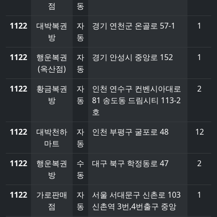
점
동
1122
대박복권
자
경기 연천군 온골로 57-1
1
방
동
1122
행운복권
자
경기 안성시 중앙로 152
1
(옥산점)
동
1122
황금복권
자
인천 연수구 컨벤시아대로
2
방
동
81 송도동 드림시티 113-2
호
1122
대박천하
자
인천 부평구 굴포로 48
12
마트
동
1122
행운복권
수
대구 북구 학정동로 47
2
방
동
1122
가로판매
자
서울 서대문구 신촌로 103
1
점
동
신촌역 3번,4번출구 중앙