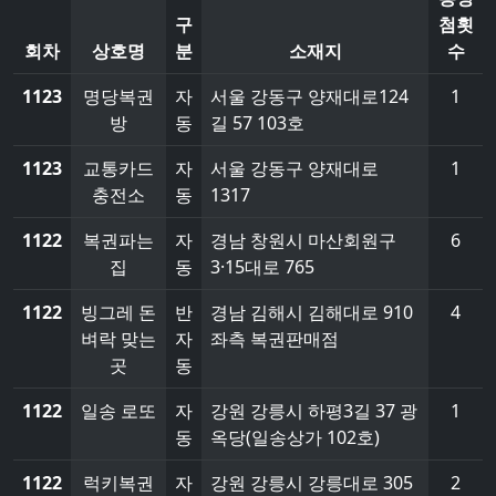
구
첨횟
회차
상호명
분
소재지
수
1123
명당복권
자
서울 강동구 양재대로124
1
방
동
길 57 103호
1123
교통카드
자
서울 강동구 양재대로
1
충전소
동
1317
1122
복권파는
자
경남 창원시 마산회원구
6
집
동
3·15대로 765
1122
빙그레 돈
반
경남 김해시 김해대로 910
4
벼락 맞는
자
좌측 복권판매점
곳
동
1122
일송 로또
자
강원 강릉시 하평3길 37 광
1
동
옥당(일송상가 102호)
1122
럭키복권
자
강원 강릉시 강릉대로 305
2