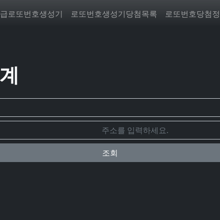
급로또번호생성기
로또번호생성기당첨목록
로또번호당첨정
통계
조회