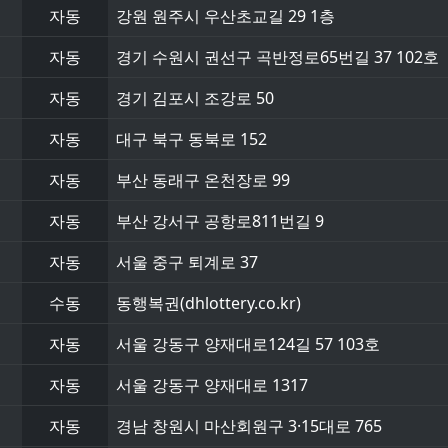
자동
강원 원주시 우산초교길 29 1층
자동
경기 수원시 권선구 곡반정로65번길 37 102호
자동
경기 김포시 조강로 50
자동
대구 북구 동북로 152
자동
부산 동래구 온천장로 99
자동
부산 강서구 공항로811번길 9
자동
서울 중구 퇴계로 37
수동
동행복권(dhlottery.co.kr)
자동
서울 강동구 양재대로124길 57 103호
자동
서울 강동구 양재대로 1317
자동
경남 창원시 마산회원구 3·15대로 765