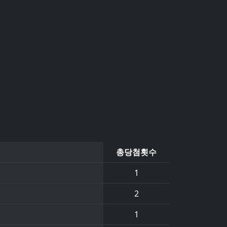
총당첨횟수
1
2
1