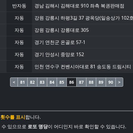
반자동
경남 김해시 김해대로 910 좌측 복권판매점
자동
강원 강릉시 하평3길 37 광옥당(일송상가 102호
자동
강원 강릉시 강릉대로 305
자동
경기 연천군 온골로 57-1
자동
경기 안성시 중앙로 152
자동
인천 연수구 컨벤시아대로 81 송도동 드림시티 1
<
81
82
83
84
85
86
87
88
89
90
>
 횟수를 표시
합니다.
볼 수 있으므로
로또 명당
이 어디인지 바로 확인할 수 있씁니다.