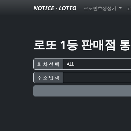
NOTICE - LOTTO
로또번호생성기
고
로또 1등 판매점 
회 차 선 택
주 소 입 력