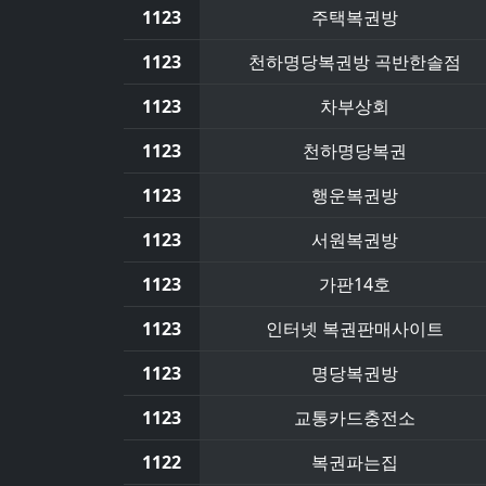
1123
주택복권방
1123
천하명당복권방 곡반한솔점
1123
차부상회
1123
천하명당복권
1123
행운복권방
1123
서원복권방
1123
가판14호
1123
인터넷 복권판매사이트
1123
명당복권방
1123
교통카드충전소
1122
복권파는집