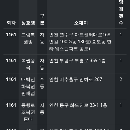
당
첨
구
횟
회차
상호명
분
소재지
수
1161
드림복
자
인천 연수구 아트센터대로168
1
권방
동
번길 100 G동 180호(송도동,한
라 웨스턴파크 송도)
1161
복권왕
자
인천 부평구 부흥로 359 1층
1
국
동
1161
대박신
수
인천 미추홀구 인하로 267
2
화복권
동
판매점
1161
동행로
자
인천 동구 화도진로 33-1 1층
1
또복권
동
판매