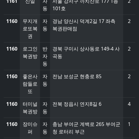
1161
신일
자
서울 강서구 까치산로 177 1층
2
동
101호
1160
무지개
자
경남 양산시 덕계2길 17 좌측
2
로또복
동
복권판매점
권
1160
로그인
반
경북 구미시 상사동로 149-4 사
2
복권방
자
곡동
동
1160
좋은사
자
전남 보성군 현충로 85
2
람들로
동
또
1160
터미널
자
전북 정읍시 연지8길 6
4
복권방
동
1160
장미슈
자
충남 부여군 계백로 265 부여군
1
퍼
동
청 로터리 부근