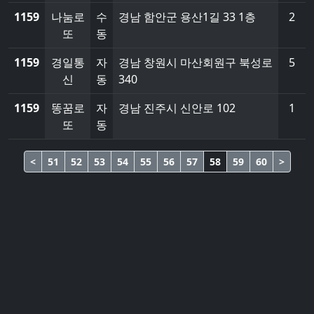
1159
나눔로
수
경남 함안군 용산1길 33 1층
2
또
동
1159
경일통
자
경남 창원시 마산회원구 북성로
5
신
동
340
1159
똥꿈로
자
경남 진주시 신안로 102
1
또
동
<
51
52
53
54
55
56
57
58
59
60
>