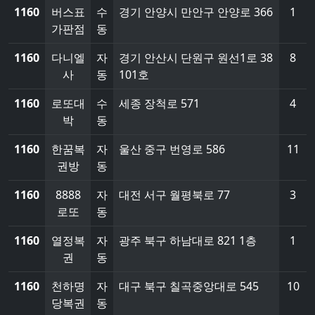
1160
버스표
수
경기 안양시 만안구 안양로 366
1
가판점
동
1160
다니엘
자
경기 안산시 단원구 원선1로 38
8
사
동
101호
1160
로또대
수
세종 장척로 571
4
박
동
1160
한꿈복
자
울산 중구 번영로 586
11
권방
동
1160
8888
자
대전 서구 월평북로 77
3
로또
동
1160
열정복
자
광주 북구 하남대로 821 1층
1
권
동
1160
천하명
자
대구 북구 칠곡중앙대로 545
10
당복권
동