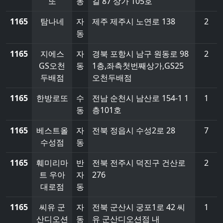
또
동
길 87 상가 105호
1165
탐나네
자
제주 제주시 노연로 138
2
동
1165
지에스
자
경북 포항시 남구 원동로 98
2
GS오천
동
1층,좌측첫번째상가,GS25
두배점
오천두배점
1165
한방로또
수
전남 순천시 남산로 154-1 1
1
동
층101호
1165
베스트올
자
전북 정읍시 수성2로 28
7
수성점
동
1165
훼미리마
반
전북 전주시 덕진구 건산로
2
트 우아
자
276
대로점
동
1165
씨유 군
자
전북 군산시 궁포1로 42 씨
1
산디오션
동
유 군산디오션점 내