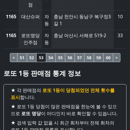
점
1165
대산슈퍼
자
충남 천안시 동남구 복구정3
10
동
길 1
1165
로또명당
자
충남 아산시 서해로 519-2
33
인주점
동
<
51
52
53
54
55
56
57
58
59
60
>
로또 1등 판매점 통계 정보
★ 각 판매점의
로또 1등이 당첨되었던 전체 횟수를
표시
합니다.
★ 로또 1등 당첨이 많은 판매점을 한눈에 볼 수 있으
므로
로또 명당
이 어디인지 바로 확인할 수 있씁니다.
★ 검색 입력 값 없을 시 최근 회차부터 전체 회차의
로또 1등 판매점 목록을 표시합니다.