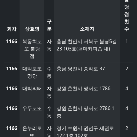
당
첨
구
횟
회차
상호명
분
소재지
수
1166
복동희로
자
충남 천안시 서북구 불당5길
1
또 불당
동
23 103호(콤마커피숍 내)
점
1166
대박로또
수
충남 당진시 송악로 37
2
명당
동
1166
대박의터
자
강원 춘천시 영서로 1786
4
동
1166
우두로또
수
강원 춘천시 영서로 2786 1
4
동
층
1166
온누리로
자
경기 수원시 권선구 세권로
2
또
동
122 1층 102호