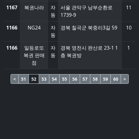
1167
복권나라
자
서울 관악구 남부순환로
11
동
1739-9
1166
NG24
자
경북 칠곡군 북중리3길 59
10
동
1166
일등로또
자
경북 영천시 완산로 23-1 1
1
복권 판매
동
층 복권방
점
<
51
52
53
54
55
56
57
58
59
60
>