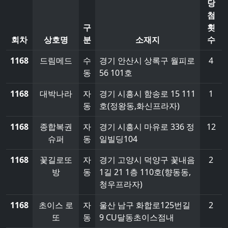
당
첨
구
횟
회차
상호명
분
소재지
수
1168
드림메드
수
경기 안산시 상록구 월피로
4
동
56 101호
1168
대박나라
자
경기 시흥시 함송로 15 111
1
동
호(정왕동,화신프라자)
1168
종합복권
자
경기 시흥시 마유로 336 정
12
슈퍼
동
일빌딩104
1168
꽃길로또
자
경기 고양시 덕양구 꽃내음
2
방
동
1길 21 1층 110호(향동동,
청우프라자)
1168
초이스 로
자
울산 남구 화합로125번길
2
또
동
9 CU달동초이스점내