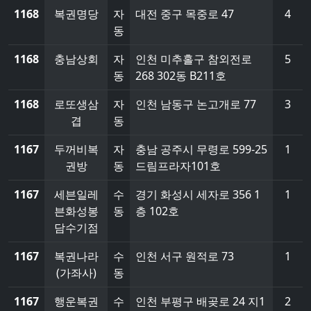
1168
복권명당
자
대전 중구 목중로 47
4
동
1168
충남상회
자
인천 미추홀구 참외전로
5
동
268 302동 B211호
1168
로또생삼
자
인천 남동구 논고개로 77
3
겹
동
1167
두꺼비복
자
충남 공주시 무령로 599-25
1
권방
동
드림프라자101호
1167
세븐일레
수
경기 화성시 세자로 356 1
1
븐화성봉
동
층 102호
담수기점
1167
복권나라
수
인천 서구 원적로 73
1
(가좌사)
동
1167
행운복권
수
인천 부평구 배곶로 24 지1
2