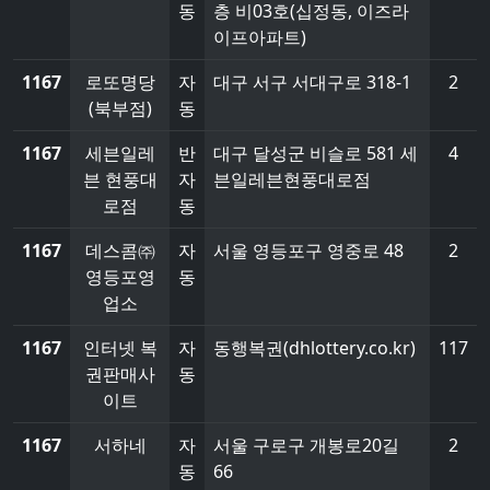
동
층 비03호(십정동, 이즈라
이프아파트)
1167
로또명당
자
대구 서구 서대구로 318-1
2
(북부점)
동
1167
세븐일레
반
대구 달성군 비슬로 581 세
4
븐 현풍대
자
븐일레븐현풍대로점
로점
동
1167
데스콤㈜
자
서울 영등포구 영중로 48
2
영등포영
동
업소
1167
인터넷 복
자
동행복권(dhlottery.co.kr)
117
권판매사
동
이트
1167
서하네
자
서울 구로구 개봉로20길
2
동
66