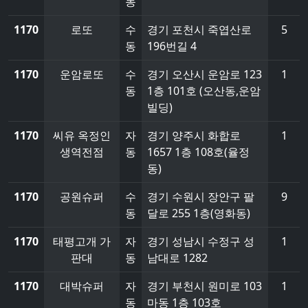
동
1170
로또
수
경기 포천시 죽엽산로
5
동
196번길 4
1170
운암로또
수
경기 오산시 운암로 123
1
동
1층 101호 (오산동,운암
빌딩)
1170
씨유 옥정인
자
경기 양주시 화합로
1
생역전점
동
1657 1층 108호(율정
동)
1170
공원슈퍼
수
경기 수원시 장안구 팔
9
동
달로 255 1층(영화동)
1170
태평고개 가
자
경기 성남시 수정구 성
1
판대
동
남대로 1282
1170
대박슈퍼
자
경기 부천시 원미로 103
1
동
마동 1층 103호