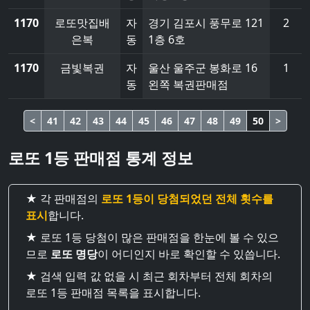
1170
로또맛집배
자
경기 김포시 풍무로 121
2
은복
동
1층 6호
1170
금빛복권
자
울산 울주군 봉화로 16
1
동
왼쪽 복권판매점
<
41
42
43
44
45
46
47
48
49
50
>
로또 1등 판매점 통계 정보
★ 각 판매점의
로또 1등이 당첨되었던 전체 횟수를
표시
합니다.
★ 로또 1등 당첨이 많은 판매점을 한눈에 볼 수 있으
므로
로또 명당
이 어디인지 바로 확인할 수 있씁니다.
★ 검색 입력 값 없을 시 최근 회차부터 전체 회차의
로또 1등 판매점 목록을 표시합니다.