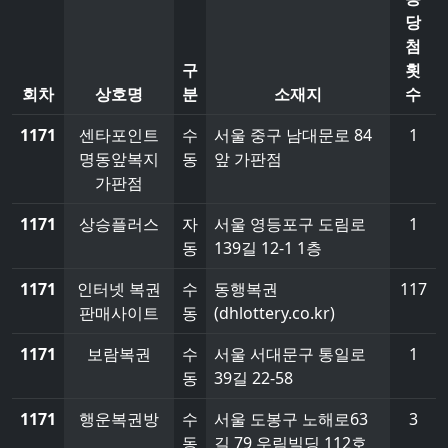
당
첨
구
횟
회차
상호명
분
소재지
수
1171
센타포인트
수
서울 중구 남대문로 84
1
명동앞복지
동
앞 가판점
가판점
1171
상승플러스
자
서울 영등포구 도림로
1
동
139길 12-1 1층
1171
인터넷 복권
수
동행복권
117
판매사이트
동
(dhlottery.co.kr)
1171
보람복권
수
서울 서대문구 통일로
1
동
39길 22-58
1171
행운복권방
수
서울 도봉구 노해로63
3
동
길 79 우림빌딩 112호