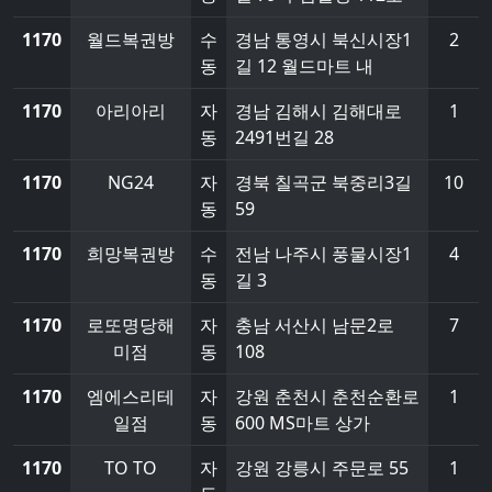
1170
월드복권방
수
경남 통영시 북신시장1
2
동
길 12 월드마트 내
1170
아리아리
자
경남 김해시 김해대로
1
동
2491번길 28
1170
NG24
자
경북 칠곡군 북중리3길
10
동
59
1170
희망복권방
수
전남 나주시 풍물시장1
4
동
길 3
1170
로또명당해
자
충남 서산시 남문2로
7
미점
동
108
1170
엠에스리테
자
강원 춘천시 춘천순환로
1
일점
동
600 MS마트 상가
1170
TO TO
자
강원 강릉시 주문로 55
1