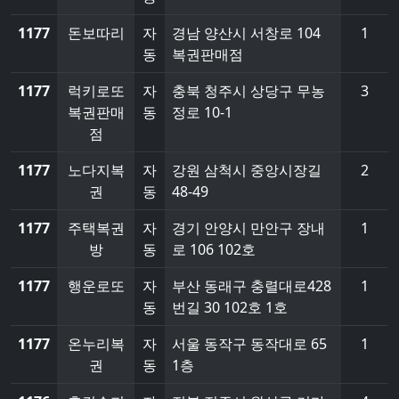
1177
돈보따리
자
경남 양산시 서창로 104
1
동
복권판매점
1177
럭키로또
자
충북 청주시 상당구 무농
3
복권판매
동
정로 10-1
점
1177
노다지복
자
강원 삼척시 중앙시장길
2
권
동
48-49
1177
주택복권
자
경기 안양시 만안구 장내
1
방
동
로 106 102호
1177
행운로또
자
부산 동래구 충렬대로428
1
동
번길 30 102호 1호
1177
온누리복
자
서울 동작구 동작대로 65
1
권
동
1층