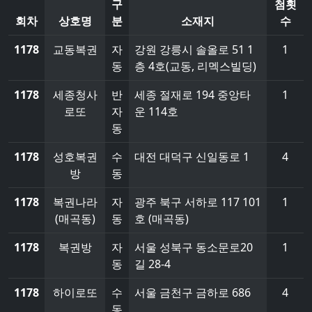
구
첨횟
회차
상호명
분
소재지
수
1178
교동복권
자
강원 강릉시 솔올로 51 1
1
동
층 4호(교동, 리멕스빌딩)
1178
세종청사
반
세종 절재로 194 중앙타
1
로또
자
운 114호
동
1178
성호복권
수
대전 대덕구 신일동로 1
4
방
동
1178
복권나라
자
광주 북구 서하로 117 101
1
(매곡동)
동
호 (매곡동)
1178
복권방
자
서울 성북구 동소문로20
1
동
길 28-4
1178
하이로또
수
서울 금천구 금하로 686
4
동