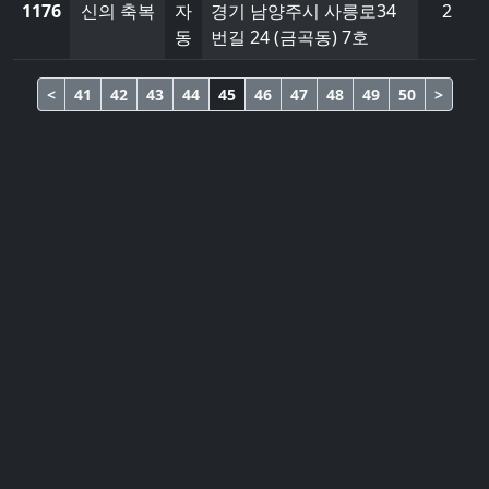
1176
신의 축복
자
경기 남양주시 사릉로34
2
동
번길 24 (금곡동) 7호
<
41
42
43
44
45
46
47
48
49
50
>