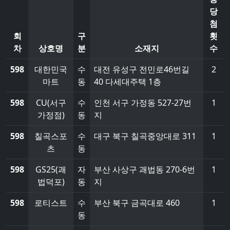
당
첨
회
구
횟
차
상호명
분
소재지
수
598
대한민국
수
대전 유성구 전민로46번길
2
마트
동
40 다세대주택 1층
598
CU(서구
수
인천 서구 가정동 527-27번
1
가정점)
동
지
598
칠곡스포
수
대구 북구 칠곡중앙대로 311
1
츠
동
598
GS25(괘
자
부산 사상구 괘법동 270-6번
1
법덕포)
동
지
598
로티스트
수
부산 북구 금곡대로 460
1
동