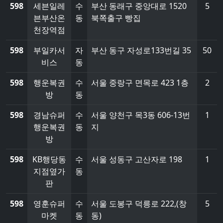
598
세븐일레
수
부산 동래구 중앙대로 1520
5
븐부산온
동
북쪽출구 빵집
천장역점
598
부일카서
자
부산 동구 자성로133번길 35
50
비스
동
598
행운복권
수
서울 중랑구 면목로 423 1층
2
방
동
598
경남슈퍼
수
서울 양천구 목3동 606-13번
1
행운복권
동
지
방
598
KB행당동
수
서울 성동구 고산자로 198
1
지점옆가
동
판
598
영훈슈퍼
수
서울 도봉구 덕릉로 222,(창
5
마켓
동
동)