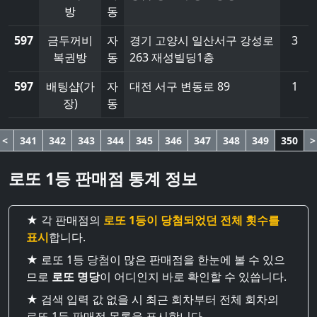
방
동
597
금두꺼비
자
경기 고양시 일산서구 강성로
3
복권방
동
263 재성빌딩1층
597
배팅샵(가
자
대전 서구 변동로 89
1
장)
동
<
341
342
343
344
345
346
347
348
349
350
>
로또 1등 판매점 통계 정보
★ 각 판매점의
로또 1등이 당첨되었던 전체 횟수를
표시
합니다.
★ 로또 1등 당첨이 많은 판매점을 한눈에 볼 수 있으
므로
로또 명당
이 어디인지 바로 확인할 수 있씁니다.
★ 검색 입력 값 없을 시 최근 회차부터 전체 회차의
로또 1등 판매점 목록을 표시합니다.