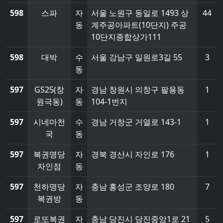
598
스파
자
서울 노원구 동일로 1493 상
44
동
계주공아파트(10단지) 주공
10단지종합상가111
598
대박
수
서울 강남구 일원로3길 55
3
동
597
GS25(창
자
경남 창원시 의창구 팔용동
1
원극동)
동
104-1번지
597
시네마천
수
경남 거창군 거열로 143-1
1
국
동
597
복권명당
자
경북 경산시 자인로 176
1
자인점
동
597
천하명당
자
충남 홍성군 조양로 180
7
복권방
동
597
로또복권
자
충남 당진시 당진중앙1로 21
5