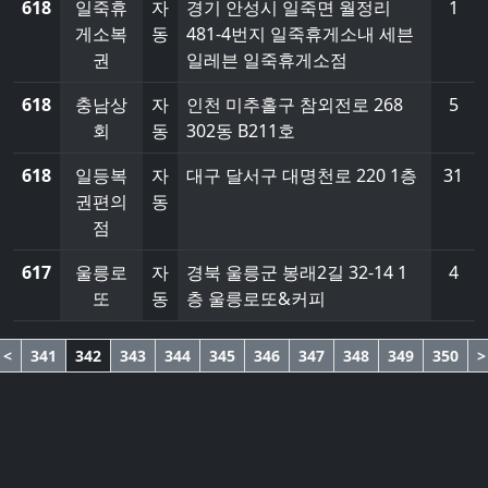
618
일죽휴
자
경기 안성시 일죽면 월정리
1
게소복
동
481-4번지 일죽휴게소내 세븐
권
일레븐 일죽휴게소점
618
충남상
자
인천 미추홀구 참외전로 268
5
회
동
302동 B211호
618
일등복
자
대구 달서구 대명천로 220 1층
31
권편의
동
점
617
울릉로
자
경북 울릉군 봉래2길 32-14 1
4
또
동
층 울릉로또&커피
<
341
342
343
344
345
346
347
348
349
350
>