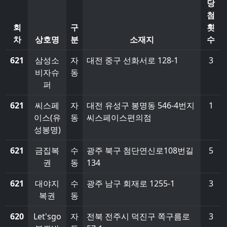
당
첨
회
구
횟
차
상호명
분
소재지
수
621
삼성소
자
대전 중구 선화서로 128-1
3
비자슈
동
퍼
621
씨스페
자
대전 유성구 봉명동 546-4번지
1
이스(유
동
씨스페이스편의점
성봉명)
621
금집복
수
광주 북구 첨단연신로108번길
5
권
동
134
621
대야지
수
광주 남구 회재로 1255-1
3
복권
동
620
Let'sgo
자
전북 전주시 덕진구 쪽구름로
3