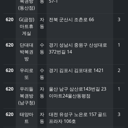
복권방
동
57-1
(동산점)
620
G(금정)
자
전북 군산시 조촌로 66
3
마트휴
동
게실
620
단대대
수
경기 성남시 중원구 산성대로
1
박복권
동
372번길 14
방
620
우리로
수
경기 김포시 김포대로 1421
2
또
동
620
우리들
자
울산 남구 삼산로143번길 23
1
복권방
동
이마트24울산동평점
(남구청)
620
태양마
자
대전 유성구 노은로 157 골드
3
트
동
프라자 106호