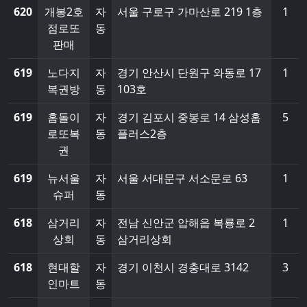
620
개봉2호
자
서울 구로구 가마산로 219 1층
1
점로또
동
판매
619
노다지
자
경기 안산시 단원구 와동로 17
1
복권방
동
103호
619
홈돌이
자
경기 김포시 중봉로 14 삼성홈
5
로또복
동
플러스2층
권
619
뉴서울
자
서울 서대문구 서소문로 63
1
슈퍼
동
618
삼거리
자
전남 신안군 압해읍 복룡로 2
1
상회
동
삼거리상회
618
현대할
자
경기 이천시 경충대로 3142
3
인마트
동