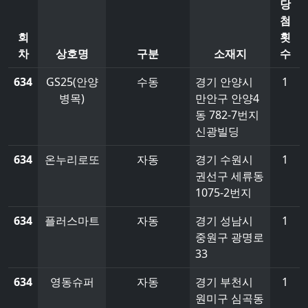
당
첨
회
횟
차
상호명
구분
소재지
수
634
GS25(안양
수동
경기 안양시
1
병목)
만안구 안양4
동 782-7번지
신광빌딩
634
온누리로또
자동
경기 수원시
1
권선구 세류동
1075-2번지
634
플러스마트
자동
경기 성남시
1
중원구 광명로
33
634
영동슈퍼
자동
경기 부천시
1
원미구 심곡동