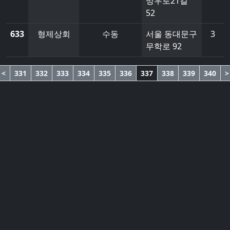
망우로21길
52
633
형제상회
수동
서울 동대문구
3
무학로 92
<
331
332
333
334
335
336
337
338
339
340
>