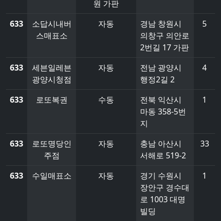
원 가판
633
소답시내버
자동
경남 창원시
5
스매표소
의창구 의안로
2번길 17 가판
633
세븐일레븐
자동
전남 광양시
4
광양시청점
행정2길 2
633
로또복권
수동
전북 익산시
1
마동 358-5번
지
633
로또명당인
자동
충남 아산시
33
주점
서해로 519-2
633
수일매표소
자동
경기 수원시
1
장안구 경수대
로 1003 대명
빌딩