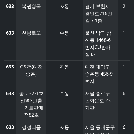
633
복권왕국
자동
경기 부천시
2
경인로216번
길 7 1층
633
선봉로또
수동
울산 남구 삼
1
산동 1468-6
번지CU판매
점 내
633
GS25(대전
자동
대전 대덕구
1
송촌)
송촌동 456-9
번지
633
종로3가1호
수동
서울 종로구
6
선역2번출
돈화문로 23
구가로판매
가판
점82호
633
경성식품
자동
서울 동대문구
6