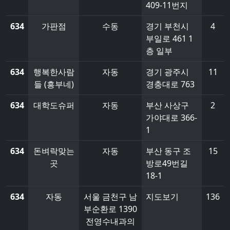
409-11번지
634
가판점
수동
경기 부천시
4
부일로 461 1
층 일부
634
행복한사람
자동
경기 광주시
11
들 (흥부네)
경충대로 763
634
대학도슈퍼
자동
부산 사상구
2
가야대로 366-
1
634
돈벼락맞는
자동
부산 동구 조
15
곳
방로49번길
18-1
634
자동
서울 금천구 남
지도보기
136
부순환로 1390
전영수내과의