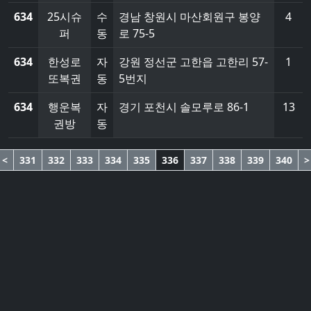
634
25시슈
수
경남 창원시 마산회원구 봉양
4
퍼
동
로 75-5
634
한성로
자
강원 정선군 고한읍 고한리 57-
1
또복권
동
5번지
634
행운복
자
경기 포천시 솔모루로 86-1
13
권방
동
<
331
332
333
334
335
336
337
338
339
340
>