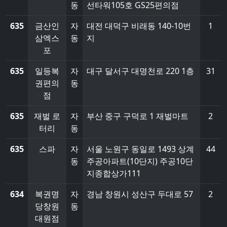
동
선타워105호 GS25편의점
635
금산인
자
대전 대덕구 비래동 140-10번
1
삼엑스
동
지
포
635
일등복
자
대구 달서구 대명천로 220 1층
31
권편의
동
점
635
재벌 로
자
부산 중구 구덕로 1 재벌마트
2
터리
동
635
스파
자
서울 노원구 동일로 1493 상계
44
동
주공아파트(10단지) 주공10단
지종합상가111
634
복권명
자
경남 창원시 성산구 두대로 57
2
당창원
동
대원점