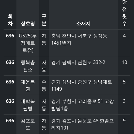
당
첨
회
구
횟
차
상호명
분
소재지
수
636
GS25(두
자
충남 천안시 서북구 성정동
4
정메트
동
1451번지
로점)
636
행복충
자
경기 평택시 탄현로 332-2
10
전소
동
636
대운복
수
경기 성남시 중원구 성남대로
5
권
동
1149
636
대박복
자
경기 부천시 고리울로 51 고강
3
권방
동
빌딩1층
636
김포로
자
경기 김포시 돌문로 48 한솔프
9
또
동
라자101