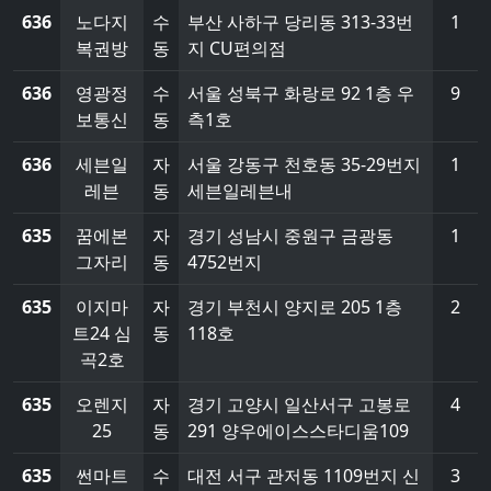
636
노다지
수
부산 사하구 당리동 313-33번
1
복권방
동
지 CU편의점
636
영광정
수
서울 성북구 화랑로 92 1층 우
9
보통신
동
측1호
636
세븐일
자
서울 강동구 천호동 35-29번지
1
레븐
동
세븐일레븐내
635
꿈에본
자
경기 성남시 중원구 금광동
1
그자리
동
4752번지
635
이지마
자
경기 부천시 양지로 205 1층
2
트24 심
동
118호
곡2호
635
오렌지
자
경기 고양시 일산서구 고봉로
4
25
동
291 양우에이스스타디움109
635
썬마트
수
대전 서구 관저동 1109번지 신
3