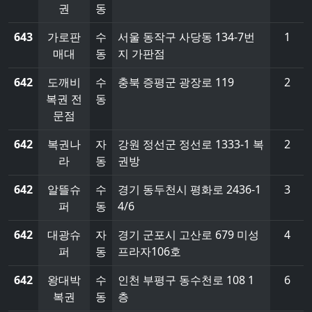
권
동
643
가로판
수
서울 동작구 사당동 134-7번
1
매대
동
지 가판점
642
도깨비
수
충북 증평군 광장로 119
2
복권 전
동
문점
642
복권나
자
강원 정선군 정선로 1333-1 복
2
라
동
권방
642
알뜰슈
수
경기 동두천시 평화로 2436-1
3
퍼
동
4/6
642
대광슈
자
경기 군포시 고산로 679 미성
4
퍼
동
프라자106호
642
왕대박
수
인천 부평구 동수천로 108 1
6
복권
동
층