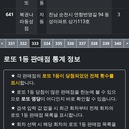
또
동
641
복권나
자
전남 순천시 연향번영길 94 동
3
라동성
동
성아파트 상가113호
점
<
331
332
333
334
335
336
337
338
339
340
>
로또 1등 판매점 통계 정보
★ 각 판매점의
로또 1등이 당첨되었던 전체 횟수를
표시
합니다.
★ 로또 1등 당첨이 많은 판매점을 한눈에 볼 수 있으
므로
로또 명당
이 어디인지 바로 확인할 수 있씁니다.
★ 검색 입력 값 없을 시 최근 회차부터 전체 회차의
로또 1등 판매점 목록을 표시합니다.
★ 회차 선택 시 해당 회차의 로또 1등 판매점 목록을