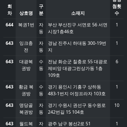
회
구
첨횟
차
상호명
분
소재지
수
644
복권1번
자
부산 부산진구 서면로 56 서면
1
동
시장1층46호
643
잉크충
자
경남 진주시 하대동 300-19번
1
전
동
지
643
대광복
수
전남 화순군 칠충로 55 대광로
6
권방
동
제비앙 대광그린상가동 1층
109호
643
황금 복
수
경기 용인시 기흥구 상하동
1
권방
동
483-1번지 어정프라자 103호
643
명당골
자
경기 수원시 권선구 동수원로
10
복권방
동
242번길 15 104호
643
월드복
자
광주 남구 봉선2로 51
1