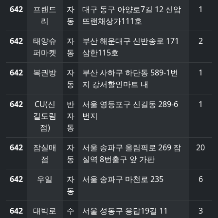
642
프랜드
자
대구 동구 아양로7길 12 신암
1
리
동
뜨랜채상가111호
642
태양슈
자
부산 해운대구 신반송로 171
2
퍼마켓
동
삼한115호
642
복권방
자
부산 사하구 하단동 589-1번
1
동
지 강서할인마트 내
642
CU(신
반
서울 영등포구 신길동 289-6
1
길도림
자
번지
점)
동
642
잠실매
자
서울 송파구 올림픽로 269 잠
20
점
동
실역 8번출구 앞 가판
642
우일
자
서울 송파구 마천로 235
6
동
642
대박로
수
서울 성동구 용답19길 11
3