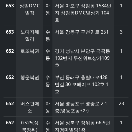
653
상암DMC
자
서울 마포구 상암동 1584번
1
빌점
동
지 상암동DMC빌상가 104
호
653
노다지훼
수
서울 강동구 구천면로 251
3
밀리
동
652
로또복권
수
경기 성남시 분당구 금곡동
1
동
192번지 두산위브상가109
호
652
행운복권
수
부산 동래구 충렬대로428
1
동
번길 30 보해이브 102호 1
호
652
버스판매
자
서울 영등포구 영중로 2 1
23
소
동
층(영등포동3가)
652
GS25(성
수
서울 성북구 장위동 66-9번
1
북장위)
동
지청마빌딩1층