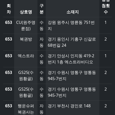
회
구
첨횟
차
상호명
분
소재지
수
653
CU(원주명
수
강원 원주시 명륜동 751번
1
륜점)
동
지
653
복권방
자
경기 용인시 기흥구 신갈로
2
동
68번길 24
653
엑스트라
수
경기 안성시 인지동 419-2
1
동
번지 1층 엑스트라비디오
653
GS25(수
수
경기 수원시 영통구 영통동
2
원황골)
동
945-7번지
653
GS25(수
수
경기 수원시 영통구 영통동
2
원황골)
동
945-7번지
653
행운슈퍼
자
경기 부천시 경인로 148
2
복권사는
동