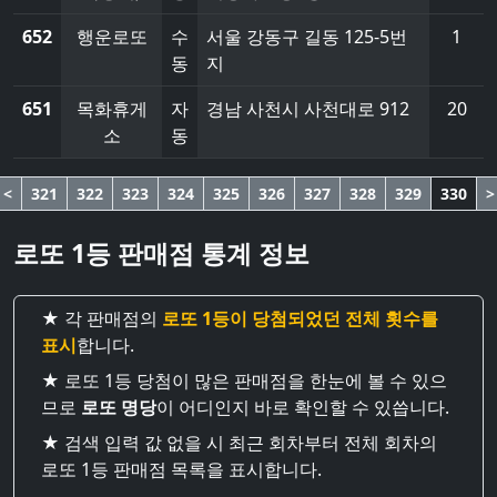
652
행운로또
수
서울 강동구 길동 125-5번
1
동
지
651
목화휴게
자
경남 사천시 사천대로 912
20
소
동
<
321
322
323
324
325
326
327
328
329
330
>
로또 1등 판매점 통계 정보
★ 각 판매점의
로또 1등이 당첨되었던 전체 횟수를
표시
합니다.
★ 로또 1등 당첨이 많은 판매점을 한눈에 볼 수 있으
므로
로또 명당
이 어디인지 바로 확인할 수 있씁니다.
★ 검색 입력 값 없을 시 최근 회차부터 전체 회차의
로또 1등 판매점 목록을 표시합니다.