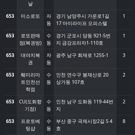
날
653
미소로또
자
경기 남양주시 가운로1길
1
동
17 마이라이프 오피스텔
653
로또판매
수
경기 군포시 당동 921-5번
1
점(복권방)
동
지 금강프라자1-110호
653
대야지복
자
광주 남구 회재로 1255-1
3
권
동
653
훼미리마
수
인천 연수구 봉재산로 20
2
트인천선
동
상가동 107호
학점
653
CU(도화향
수
인천 남구 도화동 119-44번
2
기점)
동
지
653
프로토베
수
부산 중구 국제시장2길 5 4
8
팅샵
동
호