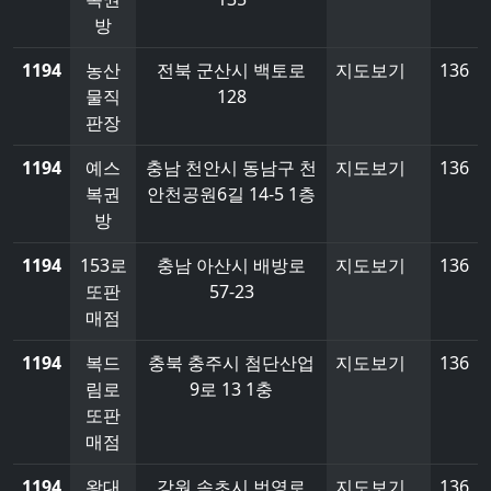
방
1194
농산
전북 군산시 백토로
지도보기
136
물직
128
판장
1194
예스
충남 천안시 동남구 천
지도보기
136
복권
안천공원6길 14-5 1층
방
1194
153로
충남 아산시 배방로
지도보기
136
또판
57-23
매점
1194
복드
충북 충주시 첨단산업
지도보기
136
림로
9로 13 1충
또판
매점
1194
왕대
강원 속초시 번영로
지도보기
136