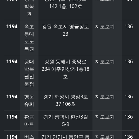
박복
142 1층, 102호
권
1194
속초
강원 속초시 영금정로
지도보기
136
등대
23
로또
복권
1194
왕대
강원 동해시 중앙로
지도보기
136
박복
234 이주민상가1층18
권전
호
문점
1194
행운
경기 화성시 병점3로
지도보기
136
슈퍼
37 106호
1194
황금
경기 평택시 현신3길
지도보기
136
마트
5-9
1194
버스
경기 안양시 동안구 동
지도보기
136