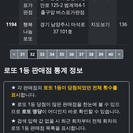
표가
안로 125-2 범계역4-1
판점
출구앞 버스표가판점
1194
행복
경기 남양주시 마석로
지도보기
136
나눔
37 101호
로또
<
31
32
33
34
35
36
37
38
39
40
>
로또 1등 판매점 통계 정보
★ 각 판매점의
로또 1등이 당첨되었던 전체 횟수를
표시
합니다.
★ 로또 1등 당첨이 많은 판매점을 한눈에 볼 수 있으
므로
로또 명당
이 어디인지 바로 확인할 수 있씁니다.
★ 검색 입력 값 없을 시 최근 회차부터 전체 회차의
로또 1등 판매점 목록을 표시합니다.