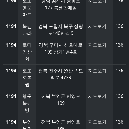
1194
로또
경남 김해시 능동로
지도보기
136
행운
177 복권판매점
마트
1194
복권
경북 포항시 북구 장량
지도보기
136
나라
로140번길 9
1194
로타
경북 구미시 산호대로
지도보기
136
리상
199 상가1층4호
회
1194
로또
전북 전주시 완산구 모
지도보기
136
로복
악로 4729
권
1194
행운
전북 부안군 번영로
지도보기
136
복권
109
방
1194
부안
전북 부안군 번영로
지도보기
136
복권
135