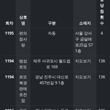
당
첨
상호
횟
회차
명
구분
소재지
수
1195
편의
자동
서울 강서
4
점사
구 곰달래
랑
로25길 57
1층
1194
범섬
제주 서귀포시 월드컵
지도보기
136
로또
로 169
1194
로또
경남 진주시 대신로
지도보기
136
복권
457번길 9 1층
판매
초전
점