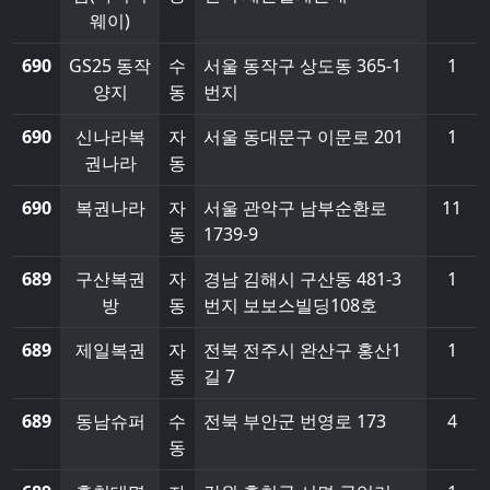
웨이)
690
GS25 동작
수
서울 동작구 상도동 365-1
1
양지
동
번지
690
신나라복
자
서울 동대문구 이문로 201
1
권나라
동
690
복권나라
자
서울 관악구 남부순환로
11
동
1739-9
689
구산복권
자
경남 김해시 구산동 481-3
1
방
동
번지 보보스빌딩108호
689
제일복권
자
전북 전주시 완산구 홍산1
1
동
길 7
689
동남슈퍼
수
전북 부안군 번영로 173
4
동