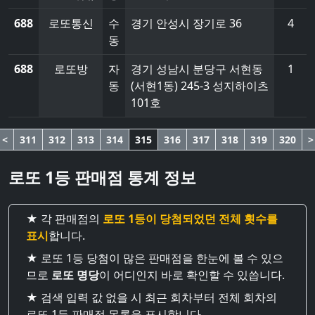
688
로또통신
수
경기 안성시 장기로 36
4
동
688
로또방
자
경기 성남시 분당구 서현동
1
동
(서현1동) 245-3 성지하이츠
101호
<
311
312
313
314
315
316
317
318
319
320
>
로또 1등 판매점 통계 정보
★ 각 판매점의
로또 1등이 당첨되었던 전체 횟수를
표시
합니다.
★ 로또 1등 당첨이 많은 판매점을 한눈에 볼 수 있으
므로
로또 명당
이 어디인지 바로 확인할 수 있씁니다.
★ 검색 입력 값 없을 시 최근 회차부터 전체 회차의
로또 1등 판매점 목록을 표시합니다.