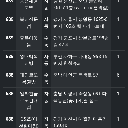
689
홍천대명
자
강원 홍천군 서면 굴업리
1
로또
동
361-7 1층 (with-me편의점)
689
복권전문
자
경기 시흥시 정왕동 1625-6
1
점
동
번지 105호 훼미리마트내
689
좋은이웃
수
경기 군포시 산본천로199번
1
들
동
길 42-4
689
왕대박복
자
부산 사하구 다대동 958-15
1
권방
동
번지 친철슈퍼
688
태안로또
수
충남 태안군 독샘로 57
6
복권방
동
688
일확천금
자
충남 보령시 죽정동 691 다
1
로또판매
동
육농원(꽃가게)옆 점포
점
688
GS25(이
자
경기 이천시 대월면 대흥리
1
천현대점)
동
1-6번지