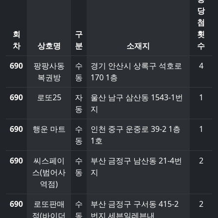
당
첨
회
구
횟
차
상호명
분
소재지
수
690
팡팡사동
수
경기 안산시 상록구 석호로
4
복권방
동
170 1층
690
로또25
자
울산 남구 삼산동 1543-1번
1
동
지
690
행운 마트
수
인천 중구 운중로 39-2 1층
1
동
1호
690
씨스페이
수
부산 금정구 남산동 21-4번
2
스(범어사
동
지
역점)
690
로또판매
수
부산 금정구 구서동 415-2
2
점(바이더
동
번지 세븐일레븐내