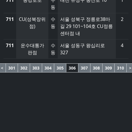
711
송강로또
수
대전 유성구 봉산로 10
1
동
711
CU(성북장위
수
서울 성북구 정릉로38마
2
점)
동
길 29 101~104호 CU정릉
센터점 내
711
운수대통가
수
서울 성동구 왕십리로
4
판점
동
327
<
301
302
303
304
305
306
307
308
309
310
>