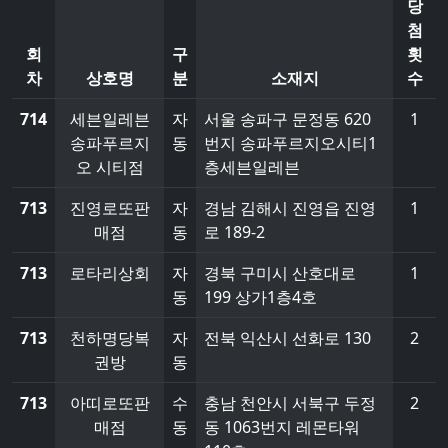
당
첨
회
구
횟
차
상호명
분
소재지
수
714
세븐일레븐
자
서울 송파구 문정동 620
1
송파푸르지
동
번지 송파푸르지오시티1
오 시티점
층세븐일레븐
713
진영로또판
자
경남 김해시 진영읍 진영
1
매점
동
로 189-2
713
로타리상회
자
경북 구미시 산호대로
1
동
199 상가1층4호
713
천하명당복
자
전북 익산시 선화로 130
2
권방
동
713
아띠로또판
수
충남 천안시 서북구 두정
2
매점
동
동 1063번지 레몬타워