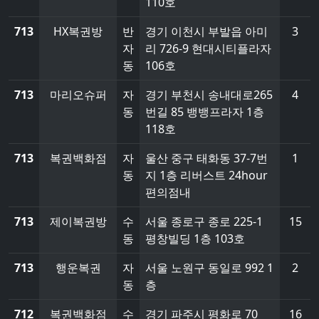
110호
713
HX복권방
반
경기 이천시 부발읍 아미
3
자
리 726-9 현대시티플라자
동
106호
713
마리오슈퍼
자
경기 부천시 송내대로265
4
동
번길 85 뱅뱅프라자 1층
118호
713
복권백화점
자
울산 중구 태화동 37-7번
1
동
지 1층 리버스트 24hour
편의점내
713
제이복권방
수
서울 종로구 종로 225-1
15
동
평창빌딩 1층 103호
713
행운복권
자
서울 노원구 동일로 992 1
2
동
층
712
복권백화점
수
경기 파주시 평화로 70
16