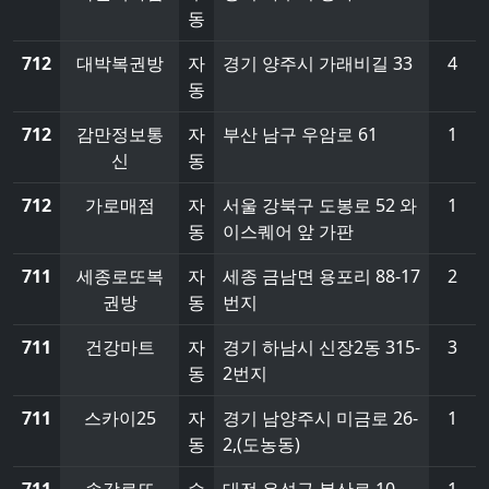
동
712
대박복권방
자
경기 양주시 가래비길 33
4
동
712
감만정보통
자
부산 남구 우암로 61
1
신
동
712
가로매점
자
서울 강북구 도봉로 52 와
1
동
이스퀘어 앞 가판
711
세종로또복
자
세종 금남면 용포리 88-17
2
권방
동
번지
711
건강마트
자
경기 하남시 신장2동 315-
3
동
2번지
711
스카이25
자
경기 남양주시 미금로 26-
1
동
2,(도농동)