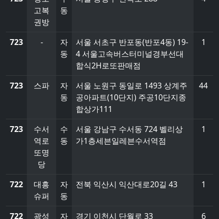
고복
동
권방
723
-
자
서울 서초구 반포동(반포4동) 19-
1
동
4 서울고속버스터미널경부선대
합식2H로또판매점
723
스파
자
서울 노원구 동일로 1493 상계주
44
동
공아파트(10단지) 주공10단지종
합상가111
723
수서
수
서울 강남구 수서동 724 벨리상
1
역로
동
가1층세븐일레븐수서역점
또명
당
722
대흥
자
전북 익산시 익산대로20길 43
1
슈퍼
동
722
광성
자
경기 이천시 단월로 33
6