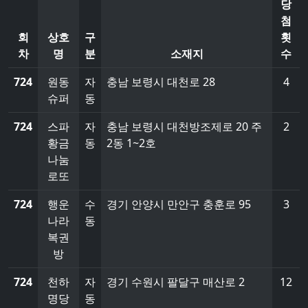
당
첨
회
상호
구
횟
차
명
분
소재지
수
724
원동
자
충남 보령시 대천로 28
4
슈퍼
동
724
스파
자
충남 보령시 대천방조제로 20 주
2
황금
동
2동 1~2호
나눔
로또
724
행운
수
경기 안양시 만안구 충훈로 95
3
나라
동
복권
방
724
천하
자
경기 수원시 팔달구 매산로 2
12
명당
동