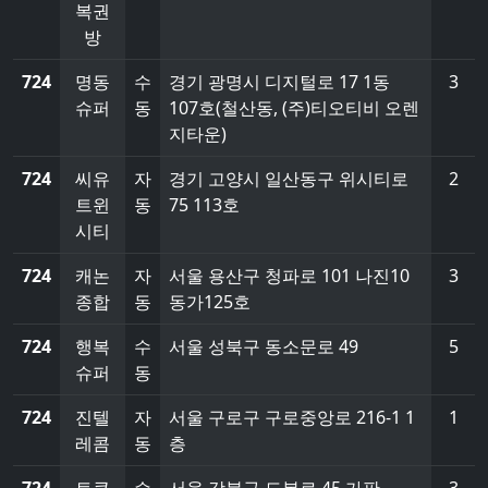
복권
방
724
명동
수
경기 광명시 디지털로 17 1동
3
슈퍼
동
107호(철산동, (주)티오티비 오렌
지타운)
724
씨유
자
경기 고양시 일산동구 위시티로
2
트윈
동
75 113호
시티
724
캐논
자
서울 용산구 청파로 101 나진10
3
종합
동
동가125호
724
행복
수
서울 성북구 동소문로 49
5
슈퍼
동
724
진텔
자
서울 구로구 구로중앙로 216-1 1
1
레콤
동
층