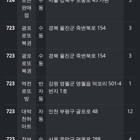
724
토큰
수
서울 강북구 도봉로 45 가판
3
판매
동
점
723
광포
수
경북 울진군 죽변북로 154
3
로또
동
복권
723
광포
수
경북 울진군 죽변북로 154
3
로또
동
복권
723
역전
반
강원 영월군 영월읍 덕포리 501-4
1
로또
자
번지 1호
방
동
723
대박
자
인천 부평구 굴포로 48
12
천하
동
마트
723
장보
수
서울 중랑구 면목로 288
4