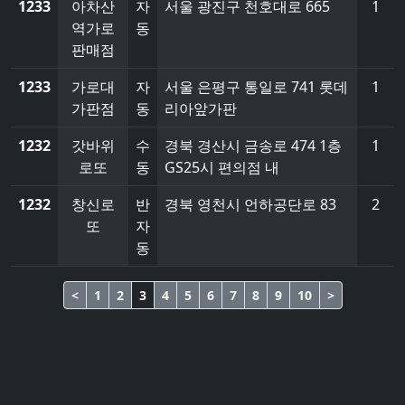
1233
아차산
자
서울 광진구 천호대로 665
1
역가로
동
판매점
1233
가로대
자
서울 은평구 통일로 741 롯데
1
가판점
동
리아앞가판
1232
갓바위
수
경북 경산시 금송로 474 1층
1
로또
동
GS25시 편의점 내
1232
창신로
반
경북 영천시 언하공단로 83
2
또
자
동
<
1
2
3
4
5
6
7
8
9
10
>