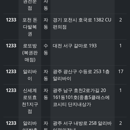
권전문
자
점
동
1233
포천 돈
자
경기 포천시 호국로 1382 CU
2
다발복
동
편의점
권
1233
로또방
수
대전 서구 갈마로 193
1
(복권판
동
매점)
1233
알리바
자
광주 광산구 수등로 253 1층
17
이
동
알리바이
1233
신세계
자
광주 남구 효천2로가길 20
1
로또효
동
161동101호(중흥S클래스에
천1지구
코시티 단지내상가
점
1233
알리바
자
광주 서구 내방로 258 알리바
2