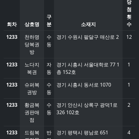
당
첨
구
횟
회차
상호명
분
소재지
수
1233
천하명
수
경기 수원시 팔달구 매산로 2
12
당복권
동
방
1233
노다지
자
경기 시흥시 서울대학로 77 1
1
복권
동
층 152호
1233
슈퍼복
수
경기 시흥시 동서로 1070
1
권방
동
1233
황금복
수
경기 안산시 상록구 광덕1로
2
권판매
동
326 102호
점
1233
드림복
반
경기 평택시 평남로 651
4