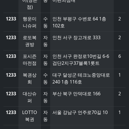
이(쌍촌
동
이편의점내
점)
1233
행운미
수
인천 부평구 수변로 64 1층
2
니슈퍼
동
102호
1233
로또복
자
인천 서구 장고개로 333
2
권방
동
1233
포시즌
자
인천 서구 완정로10번길 6-6
6
마전점
동
검단2지구37블록1롯트
1233
복권상
수
대구 달성군 테크노중앙대로
1
회
동
240 1층 116호
1233
대산슈
자
부산 북구 만덕대로 166
2
퍼
동
1233
LOTTO
자
서울 강남구 언주로70길 10
1
복권
동