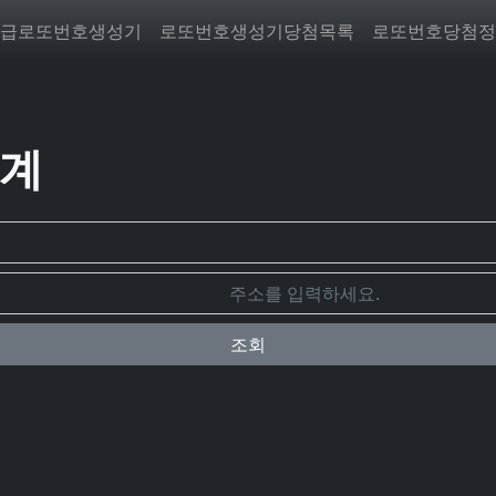
급로또번호생성기
로또번호생성기당첨목록
로또번호당첨정
통계
조회