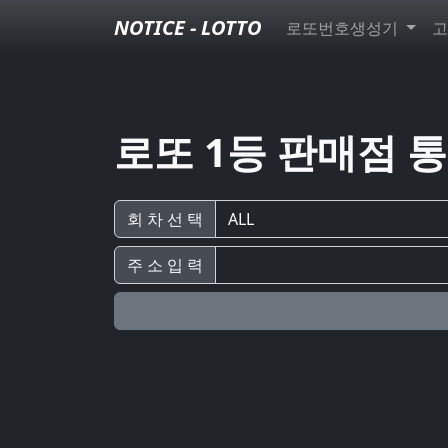
NOTICE - LOTTO
로또번호생성기
고
로또 1등 판매점 
회 차 선 택
주 소 입 력