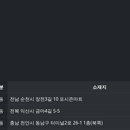
분
소재지
동
전남 순천시 장천3길 10 포시즌마트
동
전북 익산시 금마4길 5-5
동
충남 천안시 동남구 터미널2로 26-1 1층(북쪽)