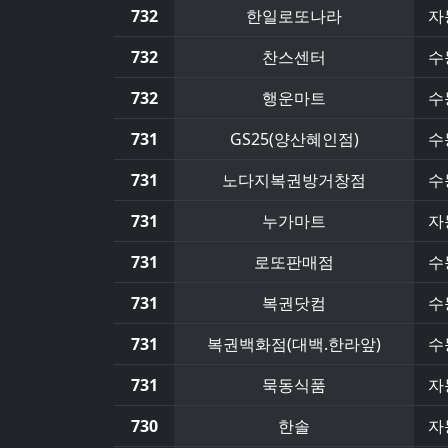
732
한일로또나라
자
732
찬스센터
수
732
행운마트
수
731
GS25(양산혜인점)
수
731
노다지복권방거창점
수
731
누가마트
자
731
로또판매점
수
731
복권닷컴
수
731
복권백화점(대백.한라앞)
수
731
묵동식품
자
730
한솔
자