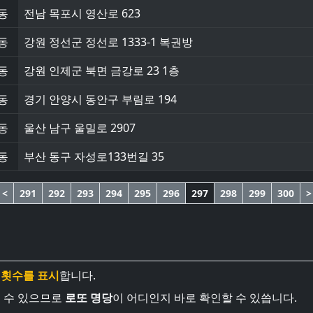
동
전남 목포시 영산로 623
동
강원 정선군 정선로 1333-1 복권방
동
강원 인제군 북면 금강로 23 1층
동
경기 안양시 동안구 부림로 194
동
울산 남구 울밀로 2907
동
부산 동구 자성로133번길 35
<
291
292
293
294
295
296
297
298
299
300
>
 횟수를 표시
합니다.
볼 수 있으므로
로또 명당
이 어디인지 바로 확인할 수 있씁니다.