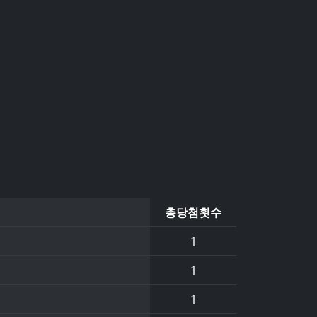
총당첨횟수
1
1
1