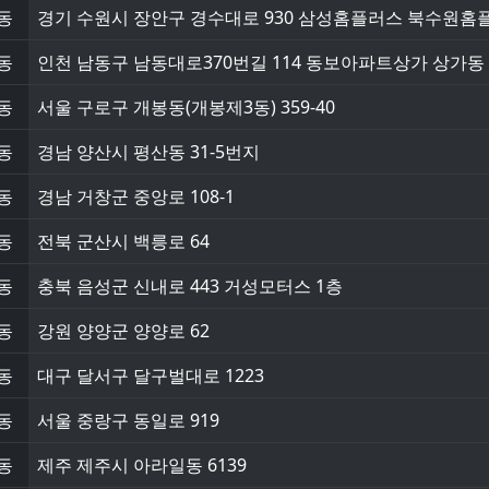
동
경기 수원시 장안구 경수대로 930 삼성홈플러스 북수원홈
동
인천 남동구 남동대로370번길 114 동보아파트상가 상가동 1
동
서울 구로구 개봉동(개봉제3동) 359-40
동
경남 양산시 평산동 31-5번지
동
경남 거창군 중앙로 108-1
동
전북 군산시 백릉로 64
동
충북 음성군 신내로 443 거성모터스 1층
동
강원 양양군 양양로 62
동
대구 달서구 달구벌대로 1223
동
서울 중랑구 동일로 919
동
제주 제주시 아라일동 6139