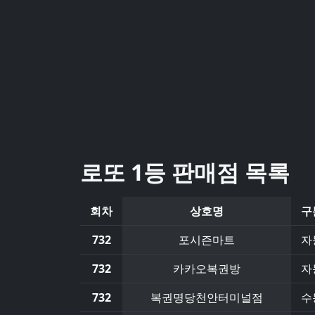
로또 1등 판매점 목록
회차
상호명
구
732
포시즌마트
자
732
카카오복권방
자
732
복권명당천안터미널점
수