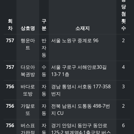
당
첨
회
구
횟
차
상호명
분
소재지
수
757
행운마
반
서울 노원구 중계로 96
2
트
자
동
757
다모아
수
서울 구로구 서해안로30길
4
복권방
동
13-7 1층
756
바다로
자
경남 통영시 서호동 177-358
3
또방
동
번지
756
가말로
자
전북 남원시 도통동 498-7번
2
또
동
지 CU
756
버스표
자
경기 안양시 동안구 동안로
6
가판점
동
125-2 범계역4-1출구앞 버스