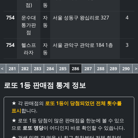
점)
동
754
운수대
자
서울 성동구 왕십리로 327
4
통가판
동
점
754
헬스프
자
서울 관악구 관악로 184 1층
3
라자
동
<
281
282
283
284
285
286
287
288
289
290
>
로또 1등 판매점 통계 정보
★ 각 판매점의
로또 1등이 당첨되었던 전체 횟수를
표시
합니다.
★ 로또 1등 당첨이 많은 판매점을 한눈에 볼 수 있으
므로
로또 명당
이 어디인지 바로 확인할 수 있씁니다.
★ 검색 입력 값 없을 시 최근 회차부터 전체 회차의