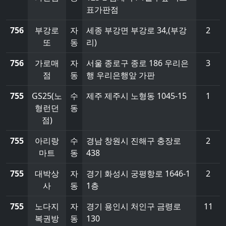
표가판점
756
부강로
자
세종 부강면 부강로 34,(부강
2
또
동
리)
756
가로매
자
서울 종로구 종로 186 우리은
3
점
동
행 우리은행앞 가판
755
GS25(노
수
제주 제주시 노형동 1045-15
1
형런던
동
점)
755
아리랑
수
경남 창원시 진해구 충장로
2
마트
동
438
755
대박상
자
경기 화성시 궁평항로 1646-1
2
사
동
1층
755
노다지
자
경기 용인시 처인구 금령로
11
복권방
동
130