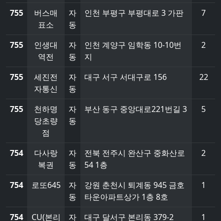
755
버스매
자
인천 부평구 부평대로 3 가판
7
표소
동
755
인생대
자
인천 계양구 임학동 10-10번
2
역전
동
지
755
세진전
자
대구 서구 서대구로 156
22
자통신
동
755
천하명
자
부산 동구 중앙대로221번길 3
5
당초량
동
점
754
다사랑
자
전북 전주시 완산구 중화산로
2
복권
동
54 1층
754
로또645
자
강원 춘천시 퇴계동 945 금호
1
동
타운아파트상가 1층 8호
754
CU(본리
자
대구 달서구 본리동 379-2
1