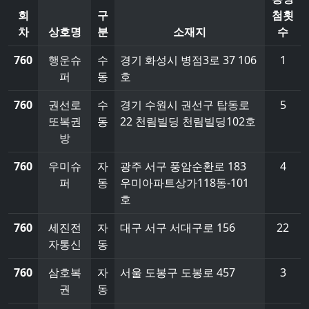
회
구
첨횟
차
상호명
분
소재지
수
760
행운슈
수
경기 화성시 병점3로 37 106
1
퍼
동
호
760
권선로
수
경기 수원시 권선구 탑동로
5
또복권
동
22 천림빌딩 천림빌딩102호
방
760
우미슈
자
광주 서구 풍암순환로 183
4
퍼
동
우미아파트상가118동-101
호
760
세진전
자
대구 서구 서대구로 156
22
자통신
동
760
삼호복
자
서울 도봉구 도봉로 457
3
권
동