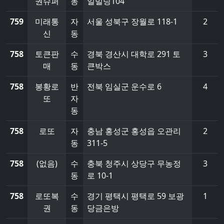
권슈퍼
동
일빌딩104
759
미래통
자
서울 성북구 장월로 118-1
2
신
동
758
토큰판
수
경북 경산시 대학로 291 토
3
매
동
큰박스
758
봉황로
반
전북 임실군 운수로 6
4
또
자
동
758
로또
자
충남 홍성군 홍성읍 오관리
2
동
311-5
758
(없음)
수
충북 청주시 상당구 무농정
3
동
로 10-1
758
로또복
수
경기 평택시 평택로 59 보광
1
권
동
당금은방