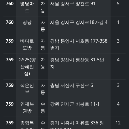
760
명당마
자
서울 강서구 양천로 91
5
트
동
760
명당
자
서울 강서구 강서로18가길 4
1
동
759
바다로
자
경남 통영시 서호동 177-358
3
또방
동
번지
759
GS25(양
자
경남 양산시 평산동 31-5번
4
산혜인
동
지
점)
759
작은신
자
충남 서산시 구진로 6
3
부
동
759
인제복
수
강원 인제군 비봉로 11-1
4
권방
동
759
종합복
수
경기 시흥시 마유로 336 정
12