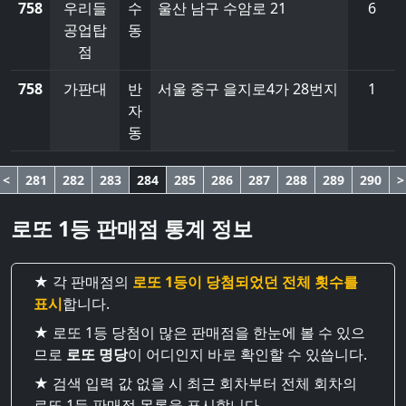
758
우리들
수
울산 남구 수암로 21
6
공업탑
동
점
758
가판대
반
서울 중구 을지로4가 28번지
1
자
동
<
281
282
283
284
285
286
287
288
289
290
>
로또 1등 판매점 통계 정보
★ 각 판매점의
로또 1등이 당첨되었던 전체 횟수를
표시
합니다.
★ 로또 1등 당첨이 많은 판매점을 한눈에 볼 수 있으
므로
로또 명당
이 어디인지 바로 확인할 수 있씁니다.
★ 검색 입력 값 없을 시 최근 회차부터 전체 회차의
로또 1등 판매점 목록을 표시합니다.