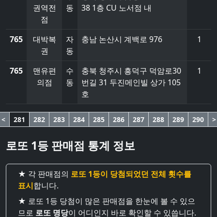
권역전
동
38 1층 CU 노서점 내
점
765
대박복
자
충남 논산시 계백로 976
1
권
동
765
맨유편
수
충북 청주시 흥덕구 덕암로30
1
의점
동
번길 31 두진메인빌 상가 105
호
<
281
282
283
284
285
286
287
288
289
290
>
로또 1등 판매점 통계 정보
★ 각 판매점의
로또 1등이 당첨되었던 전체 횟수를
표시
합니다.
★ 로또 1등 당첨이 많은 판매점을 한눈에 볼 수 있으
므로
로또 명당
이 어디인지 바로 확인할 수 있씁니다.