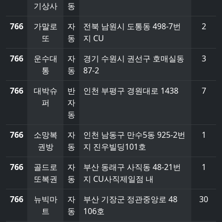
기상사
동
766
가말로
자
전북 남원시 도통동 498-7번
2
또
동
지 CU
766
운수대
자
경기 수원시 권선구 호매실동
3
통
동
87-2
766
대박슈
반
인천 부평구 경원대로 1438
7
퍼
자
동
766
소망복
자
인천 남동구 만수5동 925-2번
1
권방
동
지 진우빌딩101호
766
골드로
자
부산 동래구 사직동 48-21번
1
또복권
동
지 CU사직제일점 내
766
뉴빅마
자
부산 기장군 정관중앙로 48
30
트
동
106호