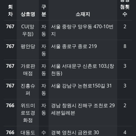
회
구
첨횟
차
상호명
분
소재지
수
767
CU(망
자
서울 중랑구 망우동 470-10번
2
우점)
동
지
767
평안당
자
서울 종로구 종로 219
8
동
767
가로판
자
서울 서대문구 신촌로 103,(창
3
매점
동
천동)
767
진흥슈
자
서울 강남구 논현로150길 31
3
퍼
동
766
위드미
자
경남 창원시 진해구 조천로 29
2
로또경
동
세븐일레븐
화점
766
대동도
수
경북 영천시 금완로 30
4