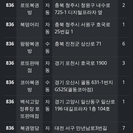
836
로또복권
자
충북 청주시 청원구 내수로
2
방
동
725-1 디지털프라자 옆
836
복덩어리
자
충북 청주시 서원구 호국로
1
동
25번길 1
836
팡팡복권
수
충북 진천군 상산로 71
6
방
동
836
로또판매
자
경기 포천시 호국로 1900
3
점
동
836
코아복권
수
경기 오산시 궐동 631-1번지
1
방
동
GS25(궐동코아점)
836
백석고앞
자
경기 고양시 일산동구 일산로
1
정류장 로
동
196 대길프라자 1층 104호
또판매점
836
복권명당
자
대전 서구 만년남로3번길
7