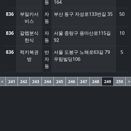
동
164
836
부일카서
자
부산 동구 자성로133번길 35
50
비스
동
836
갈렙분식
자
서울 중랑구 용마산로115길
10
한식
동
92
836
럭키복권
반
서울 도봉구 노해로63길 79
5
방
자
우림빌딩106
동
<
241
242
243
244
245
246
247
248
249
250
>