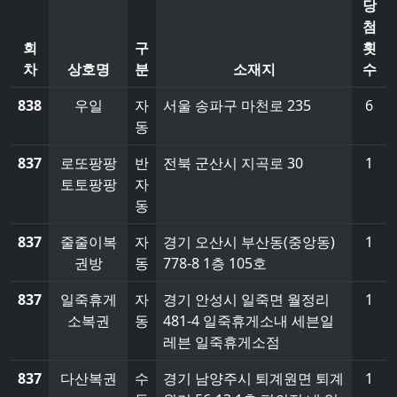
당
첨
회
구
횟
차
상호명
분
소재지
수
838
우일
자
서울 송파구 마천로 235
6
동
837
로또팡팡
반
전북 군산시 지곡로 30
1
토토팡팡
자
동
837
줄줄이복
자
경기 오산시 부산동(중앙동)
1
권방
동
778-8 1층 105호
837
일죽휴게
자
경기 안성시 일죽면 월정리
1
소복권
동
481-4 일죽휴게소내 세븐일
레븐 일죽휴게소점
837
다산복권
수
경기 남양주시 퇴계원면 퇴계
1