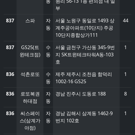
동
원리 56-13 1층 편의점 내 일
부
837
스파
자
서울 노원구 동일로 1493 상
44
동
계주공아파트(10단지) 주공
10단지종합상가111
837
GS25(트
수
서울 금천구 가산동 345-9번
1
윈테크점)
동
지 SK트윈테크타워A동-103
호
836
석촌로또
수
제주 제주시 조천읍 함덕리
1
동
1002-16 GS25
836
로또복권
자
경남 진주시 도동로 188
8
하대점
동
836
씨스페이
자
경남 김해시 삼계동 1462-9
1
스(삼계가
동
번지 102호
야점)