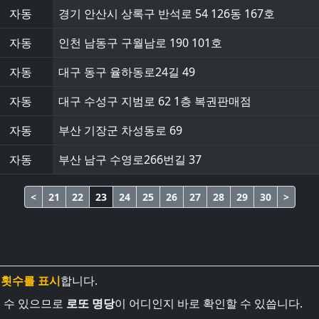
자동
경기 안산시 상록구 반석로 54 126동 167호
자동
인천 남동구 구월남로 190 101호
자동
대구 동구 율하동로24길 49
자동
대구 수성구 지범로 62 1층 복권판매점
자동
부산 기장군 차성동로 69
자동
부산 남구 수영로266번길 37
<
21
22
23
24
25
26
27
28
29
30
>
 횟수를 표시
합니다.
볼 수 있으므로
로또 명당
이 어디인지 바로 확인할 수 있씁니다.