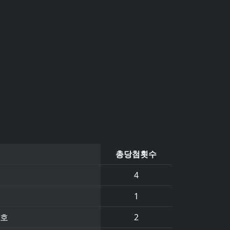
총당첨횟수
4
1
4호
2