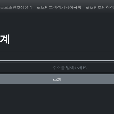
급로또번호생성기
로또번호생성기당첨목록
로또번호당첨정
통계
조회