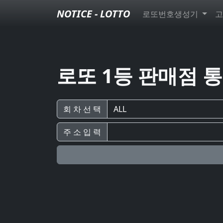
NOTICE - LOTTO
로또번호생성기
고
로또 1등 판매점 
회 차 선 택
주 소 입 력