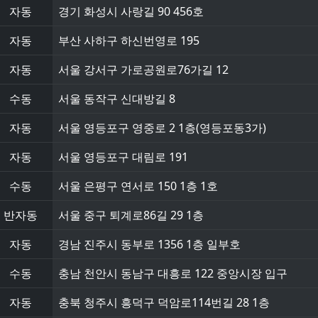
자동
경기 화성시 사랑길 90 456호
자동
부산 사하구 하신번영로 195
자동
서울 강서구 가로공원로76가길 12
수동
서울 동작구 신대방길 8
자동
서울 영등포구 영중로 2 1층(영등포동3가)
자동
서울 영등포구 대림로 191
수동
서울 은평구 연서로 150 1층 1호
반자동
서울 중구 퇴계로86길 29 1층
자동
경남 진주시 동부로 1356 1층 일부호
수동
충남 천안시 동남구 대흥로 122 중앙시장 입구
자동
충북 청주시 흥덕구 덕암로114번길 28 1층