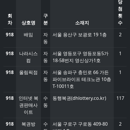
당
첨
회
구
횟
차
상호명
분
소재지
수
918
배임
자
서울 용산구 보광로 19 1층
2
동
918
나라시스
자
서울 영등포구 영등포동5가
1
컴
동
18-58번지 영신상가1호
918
올림픽점
자
서울 송파구 충민로 66 가든
1
동
파이브라이프 테크노관 10층
T-10011호
918
인터넷 복
수
동행복권(dhlottery.co.kr)
117
권판매사
동
이트
918
복권방
수
서울 구로구 구로동 409-80
2