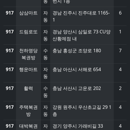
동
번지 1층
917
삼삼마트
자
경남 진주시 진주대로 1165-
6
동
1
917
드림로또
자
경남 양산시 삼일로 73 CU양
1
동
산황제점 내
917
천하명당
수
충남 홍성군 조양로 180
7
복권방
동
917
행운마트
자
충남 아산시 서해로 654
4
동
917
활력
수
충남 서산시 고운로 202
2
동
917
주택복권
자
강원 원주시 우산초교길 29 1
4
방
동
층
917
대박복권
자
경기 양주시 가래비길 33
4