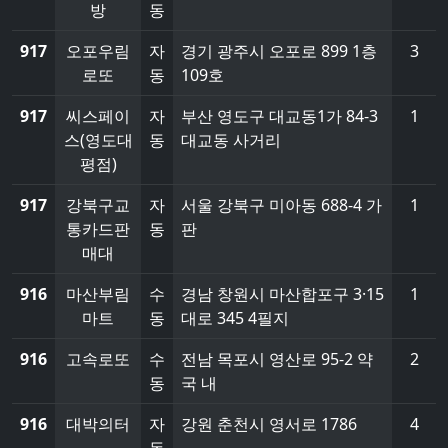
방
동
917
오포우림
자
경기 광주시 오포로 899 1층
3
로또
동
109호
917
씨스페이
자
부산 영도구 대교동1가 84-3
1
스(영도대
동
대교동 사거리
평점)
917
강북구교
자
서울 강북구 미아동 688-4 가
1
통카드판
동
판
매대
916
마산부림
수
경남 창원시 마산합포구 3·15
1
마트
동
대로 345 4필지
916
고속로또
수
전남 목포시 영산로 95-2 약
2
동
국 내
916
대박의터
자
강원 춘천시 영서로 1786
4