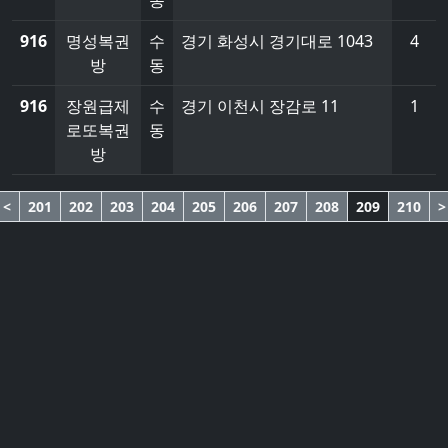
동
916
명성복권
수
경기 화성시 경기대로 1043
4
방
동
916
장원급제
수
경기 이천시 장감로 11
1
로또복권
동
방
<
201
202
203
204
205
206
207
208
209
210
>