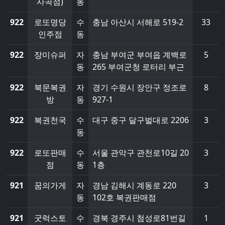
사곡점)
동
922
로또명당
수
충남 아산시 서해로 519-2
33
인주점
동
922
장미슈퍼
자
충남 부여군 부여읍 계백로
5
동
265 부여군청 로터리 부근
922
북문복권
자
경기 수원시 장안구 정조로
8
방
동
927-1
922
복권천국
수
대구 중구 달구벌대로 2206
3
동
922
로또판매
수
서울 관악구 관천로10길 20
3
점
동
1층
921
꿈의가게
자
경남 김해시 계동로 220
3
동
102호 복권판매점
921
굿럭스토
수
경북 경주시 첨성로81번길
1