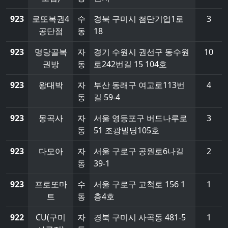
923
로또복권4
수
경북 구미시 첨단기업1로
3
공단점
동
18
923
명당골복
자
경기 수원시 권선구 동수원
10
권방
동
로242번길 15 104호
923
왕대박
자
부산 동래구 여고로113번
4
동
길 59-4
923
몽곡사
자
서울 영등포구 버드나루로
3
동
51 조광빌딩105호
923
다모아
자
서울 구로구 공원로6나길
2
동
39-1
923
프로또마
수
서울 구로구 고척로 156 1
1
트
동
층4호
922
CU(구미
자
경북 구미시 사곡동 481-5
1