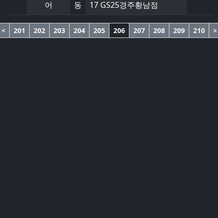
어
동
17 GS25경주황남점
<
201
202
203
204
205
206
207
208
209
210
>