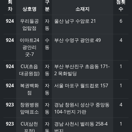
회
구
첨횟
차
상호명
분
소재지
수
924
우리들공
자
울산 남구 수암로 21
6
업탑점
동
924
이마트24
수
부산 수영구 광안로 49
4
광안리
동
굿-7
924
CU(초읍
자
부산 부산진구 초읍동 171-
1
대공원점)
동
2 목화빌딩
924
복권백화
자
서울 마포구 월드컵로 157
1
점
동
923
창원병원
자
경남 창원시 성산구 중앙동
4
앞매표소
동
104-1번지 가판
923
CU(삼천
자
경남 사천시 벌리동 258-4
1
포점)
동
번지