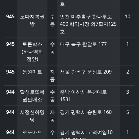
호
945
노다지복권
수
인천 미추홀구 한나루로
10
방
동
400 학익시장 외7필지125
호
945
토큰박스
수
대구 북구 팔달로 177
1
(하나백화
동
점앞)
945
동원마트
자
서울 강동구 풍성로 209
2
동
944
달성로또복
수
충남 아산시 온천대로
3
권판매소
동
1531
944
서정천하명
자
경기 평택시 송탄로 160
5
당
동
944
로또마트
수
경기 평택시 고덕여염10
1