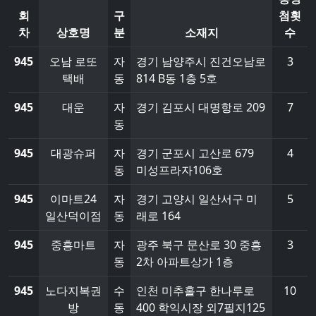
회
구
첨횟
차
상호명
분
소재지
수
945
오남 로또
자
경기 남양주시 진건오남로
3
택배
동
814 B동 1층 5호
945
대운
자
경기 김포시 대명항로 209
7
동
945
대광슈퍼
자
경기 군포시 고산로 679
4
동
미성프라자106호
945
이마트24
자
경기 고양시 일산서구 미
5
일산덕이점
동
래로 164
945
중흥마트
자
광주 북구 문산로 30 중흥
3
동
2차 아파트상가 1층
945
노다지복권
수
인천 미추홀구 한나루로
10
방
동
400 학익시장 외7필지125