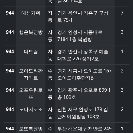
동
길 86 104호
944
대성기획
자
경기 용인시 기흥구 구성
7
동
로 75-1
944
행운복권방
자
경기 안성시 서동대로
3
동
7184 1층 복권방
944
더드림
자
경기 안산시 상록구 예술
1
동
대학로 226 상가2호
944
오이도직판
수
경기 시흥시 오이도로 167
2
장마트
동
오이도이주단지B
944
오포우림로
수
경기 광주시 오포로 899 1
3
또
동
층 109호
944
노다지로또
자
인천 서구 완정로 179 검
2
동
단제이원빌딩 108호
944
로또복권방
수
부산 해운대구 재반로 249
1