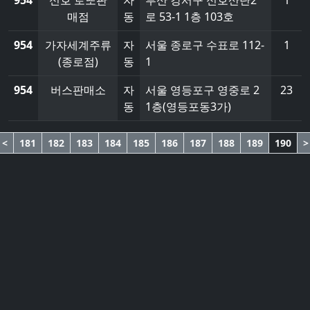
954
신호 로또판
자
부산 강서구 신호산단2
1
매점
동
로 53-1 1층 103호
954
가자세계주류
자
서울 종로구 수표로 112-
1
(종로점)
동
1
954
버스판매소
자
서울 영등포구 영중로 2
23
동
1층(영등포동3가)
<
181
182
183
184
185
186
187
188
189
190
>