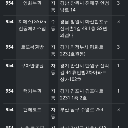
954
영화복권
자
경남 창원시 진해구 안청
3
동
남로 14
954
지에스(GS)25
수
경남 창원시 마산합포구
3
진동에이스점
동
신서촌1길 49 1층 GS편
의점내
954
로또복권방
자
경기 의정부시 평화로
3
동
223,(호원동)
954
쿠아안경원
자
경기 안산시 단원구 신각
1
동
길 44 휴먼빌2차아파트
상가102호
954
럭키복권
자
경기 김포시 김포대로
1
동
2231 1층 2호
954
팬레코드
자
부산 남구 수영로 253
3
동