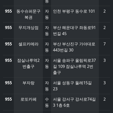
동
955
동수슈퍼문구
자
인천 부평구 동수로 101
2
복권
동
955
무지개상점
자
부산 해운대구 좌동로91
2
동
번길 45
955
셀프카메라
자
부산 부산진구 가야대로
7
동
443번길 30
955
잠실나루역2
자
서울 송파구 올림픽로37
3
번출구
동
길 109 잠실나루역 2번
출구
955
부자랑
자
서울 성동구 둘레15길
3
동
23
955
로또카페
수
서울 강서구 강서로74길
2
동
3 1층 6호