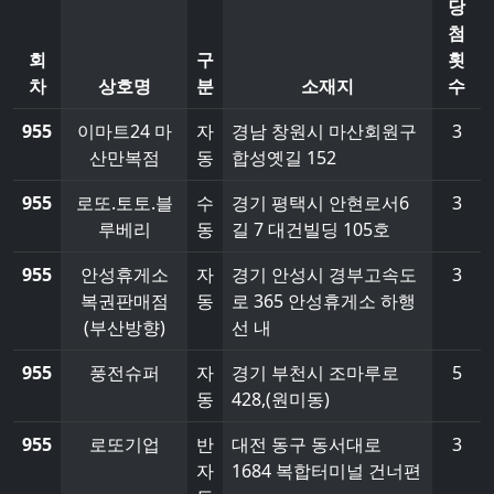
당
첨
회
구
횟
차
상호명
분
소재지
수
955
이마트24 마
자
경남 창원시 마산회원구
3
산만복점
동
합성옛길 152
955
로또.토토.블
수
경기 평택시 안현로서6
3
루베리
동
길 7 대건빌딩 105호
955
안성휴게소
자
경기 안성시 경부고속도
3
복권판매점
동
로 365 안성휴게소 하행
(부산방향)
선 내
955
풍전슈퍼
자
경기 부천시 조마루로
5
동
428,(원미동)
955
로또기업
반
대전 동구 동서대로
3
자
1684 복합터미널 건너편